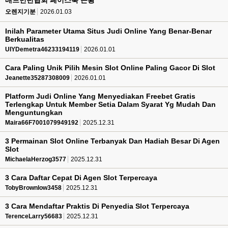
배드민턴협회 페이스북 근황
오렌지기분
2026.01.03
Inilah Parameter Utama Situs Judi Online Yang Benar-Benar
Berkualitas
UIYDemetra46233194119
2026.01.01
Cara Paling Unik Pilih Mesin Slot Online Paling Gacor Di Slot
Jeanette35287308009
2026.01.01
Platform Judi Online Yang Menyediakan Freebet Gratis
Terlengkap Untuk Member Setia Dalam Syarat Yg Mudah Dan
Menguntungkan
Maira66F7001079949192
2025.12.31
3 Permainan Slot Online Terbanyak Dan Hadiah Besar Di Agen
Slot
MichaelaHerzog3577
2025.12.31
3 Cara Daftar Cepat Di Agen Slot Terpercaya
TobyBrownlow3458
2025.12.31
3 Cara Mendaftar Praktis Di Penyedia Slot Terpercaya
TerenceLarry56683
2025.12.31