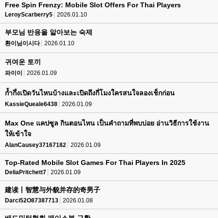
Free Spin Frenzy: Mobile Slot Offers For Thai Players
LeroyScarberry5
2026.01.10
부모님 반응을 알아보는 숙제
환이님이시다
2026.01.10
귀여운 토끼
파이이
2026.01.09
ก้ำกึ่งเปิดวันไหนบ้างและเปิดถึงกี่โมงใครสนใจลองเช็กก่อน
KassieQueale6438
2026.01.09
Max One แคปซูล กินตอนไหน เป็นคำถามที่พบบ่อย อ่านวิธีการใช้งาน
ให้เข้าใจ
AlanCausey37167182
2026.01.09
Top-Rated Mobile Slot Games For Thai Players In 2025
DeliaPritchett7
2026.01.09
建读丨智慧与外貌并存的奇男子
Darci52O87387713
2026.01.08