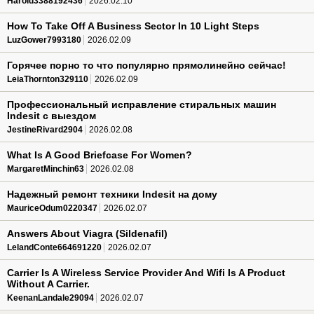
Harold3388192436
2026.02.10
How To Take Off A Business Sector In 10 Light Steps
LuzGower7993180
2026.02.09
Горячее порно то что популярно прямолинейно сейчас!
LeiaThornton329110
2026.02.09
Профессиональный исправление стиральных машин
Indesit с выездом
JestineRivard2904
2026.02.08
What Is A Good Briefcase For Women?
MargaretMinchin63
2026.02.08
Надежный ремонт техники Indesit на дому
MauriceOdum0220347
2026.02.07
Answers About Viagra (Sildenafil)
LelandConte664691220
2026.02.07
Carrier Is A Wireless Service Provider And Wifi Is A Product
Without A Carrier.
KeenanLandale29094
2026.02.07