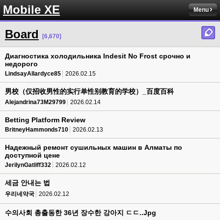
Mobile XE
Menu
Board
[6,670]
Диагностика холодильника Indesit No Frost срочно и
недорого
LindsayAllardyce85
2026.02.15
男校（仅招收男性的实行单性别教育的学校）_百度百科
Alejandrina73M29799
2026.02.14
Betting Platform Review
BritneyHammonds710
2026.02.13
Надежный ремонт сушильных машин в Алматы по
доступной цене
JerilynGatliff332
2026.02.12
세금 안내는 법
우리네약국
2026.02.12
수의사회 총출동한 36년 장수한 강아지 ㄷㄷ..Jpg