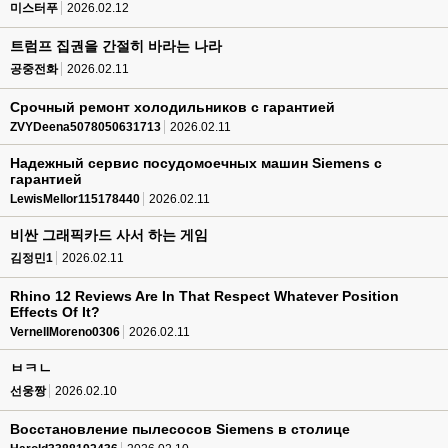
미스터푸
2026.02.12
트럼프 집권을 간절히 바라는 나라
공중전화
2026.02.11
Срочный ремонт холодильников с гарантией
ZVYDeena5078050631713
2026.02.11
Надежный сервис посудомоечных машин Siemens с
гарантией
LewisMellor115178440
2026.02.11
비싼 그래픽카드 사서 하는 게임
김정민1
2026.02.11
Rhino 12 Reviews Are In That Respect Whatever Position
Effects Of It?
VernellMoreno0306
2026.02.11
ㅂㅋㄴ
선웅짱
2026.02.10
Восстановление пылесосов Siemens в столице