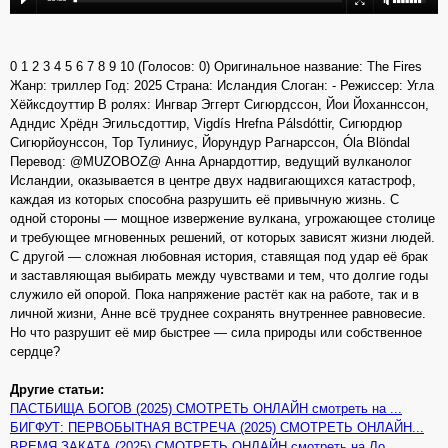
0 1 2 3 4 5 6 7 8 9 10 (Голосов: 0) Оригинальное название: The Fires
Жанр: триллер Год: 2025 Страна: Исландия Слоган: - Режиссер: Угла
Хёйксдоуттир В ролях: Ингвар Эггерт Сигюрдссон, Йои Йоханнссон,
Адндис Хрёдн Эгильсдоттир, Vigdís Hrefna Pálsdóttir, Сигюрдюр
Сигюрйоунссон, Тор Тулиниус, Йорундур Рагнарссон, Óla Blöndal
Перевод: @MUZOBOZ@ Анна Арнардоттир, ведущий вулканолог
Исландии, оказывается в центре двух надвигающихся катастроф,
каждая из которых способна разрушить её привычную жизнь. С
одной стороны — мощное извержение вулкана, угрожающее столице
и требующее мгновенных решений, от которых зависят жизни людей.
С другой — сложная любовная история, ставящая под удар её брак
и заставляющая выбирать между чувствами и тем, что долгие годы
служило ей опорой. Пока напряжение растёт как на работе, так и в
личной жизни, Анне всё труднее сохранять внутреннее равновесие.
Но что разрушит её мир быстрее — сила природы или собственное
сердце?
Другие статьи:
ПАСТБИЩА БОГОВ (2025) СМОТРЕТЬ ОНЛАЙН смотреть на ...
БИГФУТ: ПЕРВОБЫТНАЯ ВСТРЕЧА (2025) СМОТРЕТЬ ОНЛАЙН...
ВРЕМЯ ЗАКАТА (2025) СМОТРЕТЬ ОНЛАЙН смотреть на Ло...