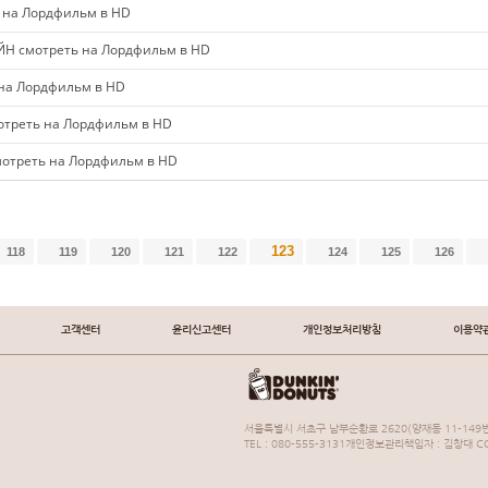
 на Лордфильм в HD
Н смотреть на Лордфильм в HD
на Лордфильм в HD
треть на Лордфильм в HD
отреть на Лордфильм в HD
123
118
119
120
121
122
124
125
126
고객센터
윤리신고센터
개인정보처리방침
이용약
서울특별시 서초구 남부순환로 2620(양재동 11-149번
TEL : 080-555-3131개인정보관리책임자 : 김창대 COP