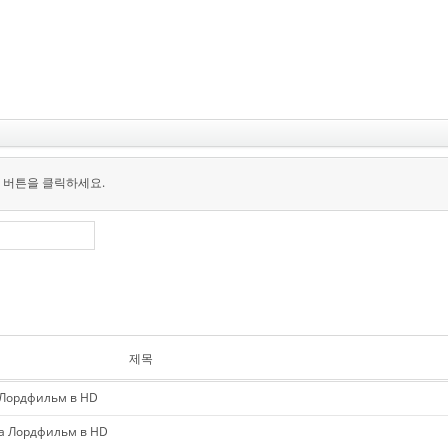
 버튼을 클릭하세요.
제목
 Лордфильм в HD
а Лордфильм в HD