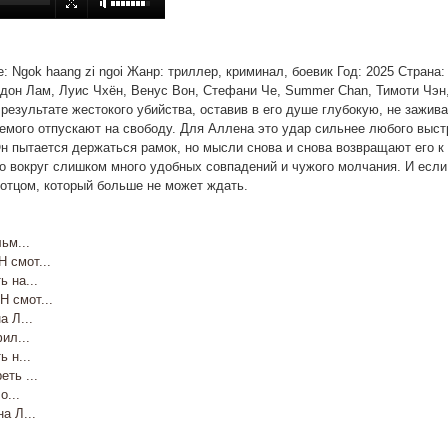
ие: Ngok haang zi ngoi Жанр: триллер, криминал, боевик Год: 2025 Страна
рдон Лам, Луис Чхён, Венус Вон, Стефани Че, Summer Chan, Тимоти Чэн, 
результате жестокого убийства, оставив в его душе глубокую, не зажи
аемого отпускают на свободу. Для Аллена это удар сильнее любого выст
н пытается держаться рамок, но мысли снова и снова возвращают его к
о вокруг слишком много удобных совпадений и чужого молчания. И если 
отцом, который больше не может ждать.
ьм...
смот...
 на...
смот...
 Л...
ил...
 н...
ть ...
...
 Л...