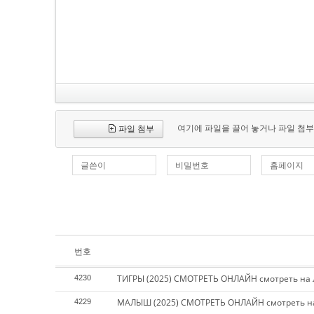
여기에 파일을 끌어 놓거나 파일 첨부
파일 첨부
글쓴이
비밀번호
홈페이지
번호
ТИГРЫ (2025) СМОТРЕТЬ ОНЛАЙН смотреть на
4230
МАЛЫШ (2025) СМОТРЕТЬ ОНЛАЙН смотреть н
4229