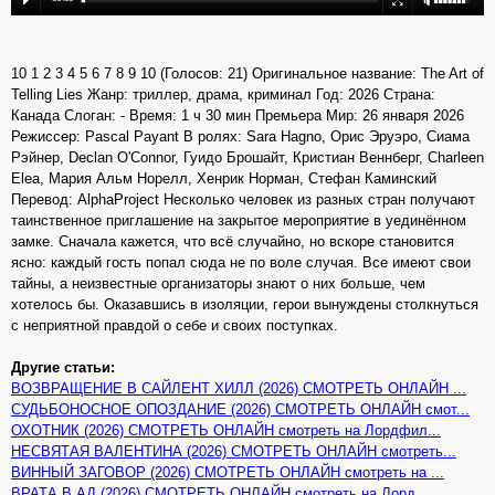
10 1 2 3 4 5 6 7 8 9 10 (Голосов: 21) Оригинальное название: The Art of
Telling Lies Жанр: триллер, драма, криминал Год: 2026 Страна:
Канада Слоган: - Время: 1 ч 30 мин Премьера Мир: 26 января 2026
Режиссер: Pascal Payant В ролях: Sara Hagno, Орис Эруэро, Сиама
Рэйнер, Declan O'Connor, Гуидо Брошайт, Кристиан Веннберг, Charleen
Elea, Мария Альм Норелл, Хенрик Норман, Стефан Каминский
Перевод: AlphaProject Несколько человек из разных стран получают
таинственное приглашение на закрытое мероприятие в уединённом
замке. Сначала кажется, что всё случайно, но вскоре становится
ясно: каждый гость попал сюда не по воле случая. Все имеют свои
тайны, а неизвестные организаторы знают о них больше, чем
хотелось бы. Оказавшись в изоляции, герои вынуждены столкнуться
с неприятной правдой о себе и своих поступках.
Другие статьи:
ВОЗВРАЩЕНИЕ В САЙЛЕНТ ХИЛЛ (2026) СМОТРЕТЬ ОНЛАЙН ...
СУДЬБОНОСНОЕ ОПОЗДАНИЕ (2026) СМОТРЕТЬ ОНЛАЙН смот...
ОХОТНИК (2026) СМОТРЕТЬ ОНЛАЙН смотреть на Лордфил...
НЕСВЯТАЯ ВАЛЕНТИНА (2026) СМОТРЕТЬ ОНЛАЙН смотреть...
ВИННЫЙ ЗАГОВОР (2026) СМОТРЕТЬ ОНЛАЙН смотреть на ...
ВРАТА В АД (2026) СМОТРЕТЬ ОНЛАЙН смотреть на Лорд...