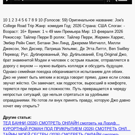
10 1 2 3 4 5 6 7 8 9 10 (Голосов: 59) Оригинальное название: Joe's
College Road Trip Жанр: комедия Год: 2026 Страна: США Слоган: -
Возраст: 16+ Время: 1 ч 49 мин Премьера Мир: 13 февраля 2026
Режиссер: Тайлер Перри В ролях: Тайлер Перри, Жермен Харрис,
Эмбер Рейн Смит, Бетани Энн Линд, Джереми Митчелл, Милли
Джексон, Уил Деснер, Патриша Уильямс, Де Этта Литтл, Ben Swilley
Перевод: Рус. Дублированный, Укр. Дубльований, Eng.Original Джо,
брат знаменитой Мэдеи и человек с острым языком, отправляется в
дорогу с внуком — нужно выбрать колледж и обсудить будущее.
Однако семейная поездка оборачивается испытанием для обоих.
Джо не умеет быть мягким и всегда говорит прямо, даже если слова
звучат жёстко. Он замечает, как подросток, выросший в комфорте,
теряется при первых же сложностях. Путь превращается в череду
непростых ситуаций, где нельзя спрятаться за удобными
оправданиями. Но готов ли внук принять правду, которую Джо давно
хочет ему открыть?
Другие статьи:
ТЕД БАННИ (2026) СМОТРЕТЬ ОНЛАЙН смотреть на Лордф...
КУРОРТНЫЙ РОМАН ПОД ПРИКРЫТИЕМ (2026) СМОТРЕТЬ ОНЛ...
ТАЙНЫ МОЕЙ СЕСТРЫ (2026) СМОТРЕТЬ ОНЛАЙН смотреть ...