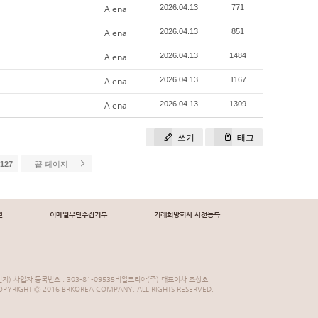
Alena
2026.04.13
771
Alena
2026.04.13
851
Alena
2026.04.13
1484
Alena
2026.04.13
1167
Alena
2026.04.13
1309
쓰기
태그
127
끝 페이지
관
이메일무단수집거부
거래희망회사 사전등록
지) 사업자 등록번호 : 303-81-09535비알코리아(주) 대표이사 조상호
YRIGHT Ⓒ 2016 BRKOREA COMPANY. ALL RIGHTS RESERVED.