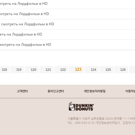
треть на Лордфильм в HD
отреть на Лордфильм в HD
смотреть на Лордфильм в HD
ть на Лордфильм в HD
мотреть на Лордфильм в HD
123
118
119
120
121
122
124
125
126
고객센터
윤리신고센터
개인정보처리방침
이용약
서울특별시 서초구 남부순환로 2620(양재동 11-149번
TEL : 080-555-3131개인정보관리책임자 : 김창대 COP