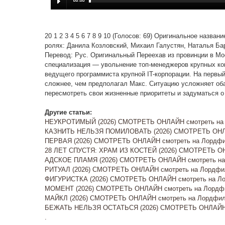
20 1 2 3 4 5 6 7 8 9 10 (Голосов: 69) Оригинальное назва
ролях: Данила Козловский, Михаил Галустян, Наталья Ба
Перевод: Рус. Оригинальный Переехав из провинции в Мос
специализация — увольнение топ-менеджеров крупных ко
ведущего программиста крупной IT-корпорации. На первый
сложнее, чем предполагал Макс. Ситуацию усложняет оба
пересмотреть свои жизненные приоритеты и задуматься о
Другие статьи:
НЕУКРОТИМЫЙ (2026) СМОТРЕТЬ ОНЛАЙН смотреть на Л
КАЗНИТЬ НЕЛЬЗЯ ПОМИЛОВАТЬ (2026) СМОТРЕТЬ ОНЛА
ПЕРВАЯ (2026) СМОТРЕТЬ ОНЛАЙН смотреть на Лордфил
28 ЛЕТ СПУСТЯ: ХРАМ ИЗ КОСТЕЙ (2026) СМОТРЕТЬ ОН
АДСКОЕ ПЛАМЯ (2026) СМОТРЕТЬ ОНЛАЙН смотреть на 
РИТУАЛ (2026) СМОТРЕТЬ ОНЛАЙН смотреть на Лордфил
ФИГУРИСТКА (2026) СМОТРЕТЬ ОНЛАЙН смотреть на Лор
МОМЕНТ (2026) СМОТРЕТЬ ОНЛАЙН смотреть на Лордфи
МАЙКЛ (2026) СМОТРЕТЬ ОНЛАЙН смотреть на Лордфил
БЕЖАТЬ НЕЛЬЗЯ ОСТАТЬСЯ (2026) СМОТРЕТЬ ОНЛАЙН 
.