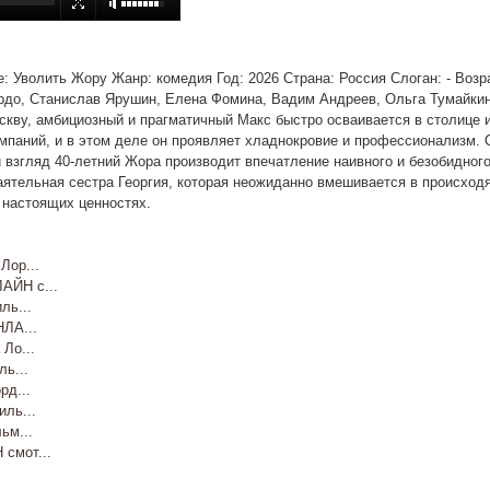
ние: Уволить Жору Жанр: комедия Год: 2026 Страна: Россия Слоган: - Во
рдо, Станислав Ярушин, Елена Фомина, Вадим Андреев, Ольга Тумайкин
кву, амбициозный и прагматичный Макс быстро осваивается в столице и
мпаний, и в этом деле он проявляет хладнокровие и профессионализм.
 взгляд 40-летний Жора производит впечатление наивного и безобидного
ятельная сестра Георгия, которая неожиданно вмешивается в происходя
 настоящих ценностях.
ор...
ЙН с...
ь...
ЛА...
Ло...
ь...
д...
ль...
ьм...
смот...