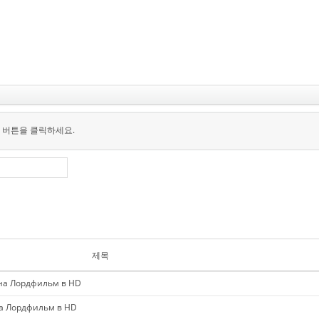
 버튼을 클릭하세요.
제목
на Лордфильм в HD
а Лордфильм в HD