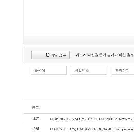
여기에 파일을 끌어 놓거나 파일 첨부
파일 첨부
글쓴이
비밀번호
홈페이지
번호
МОЙ ДЕД (2025) СМОТРЕТЬ ОНЛАЙН смотреть 
4227
МАНГУЛ (2025) СМОТРЕТЬ ОНЛАЙН смотреть н
4226