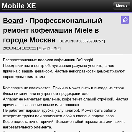
Mobile XE
Menu
Board
› Профессиональный
ремонт кофемашин Miele в
городе Москва
BUWUrsula303895738757 |
2026.04.14 18:20:22 |
메뉴 건너뛰기
Распространенные поломки кофемашин De'Longhi
Перед визитом в центр обслуживания разумно уяснить, в чем
причина с вашим девайсом. Частые неисправности демонстрируют
характерные симптомы.
Кофеварка не включается. Причина может быть в выходе из строя
блока питания или внутреннем предохранителе.
Аппарат не нагнетает давление, кофе течет слабой струйкой. Частая
причина — засорение помпе или клапанах.
Не работает паровая трубка (капучинатор). Может быть забито
отверстие трубки или произошел сбой в клапане подачи пара.
Кофе недостаточно горячий. Возможен сбой термостата или накипь
нагревательного элемента.