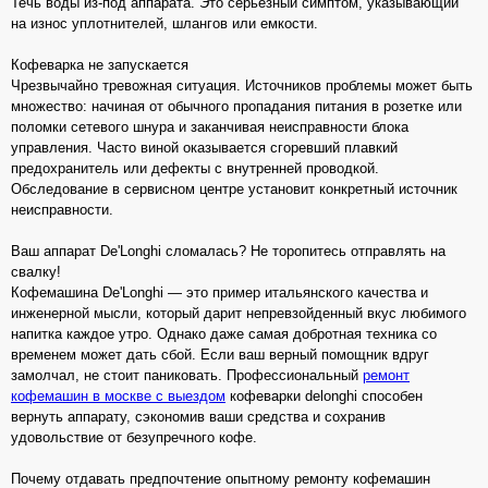
Течь воды из-под аппарата. Это серьезный симптом, указывающий
на износ уплотнителей, шлангов или емкости.
Кофеварка не запускается
Чрезвычайно тревожная ситуация. Источников проблемы может быть
множество: начиная от обычного пропадания питания в розетке или
поломки сетевого шнура и заканчивая неисправности блока
управления. Часто виной оказывается сгоревший плавкий
предохранитель или дефекты с внутренней проводкой.
Обследование в сервисном центре установит конкретный источник
неисправности.
Ваш аппарат De'Longhi сломалась? Не торопитесь отправлять на
свалку!
Кофемашина De'Longhi — это пример итальянского качества и
инженерной мысли, который дарит непревзойденный вкус любимого
напитка каждое утро. Однако даже самая добротная техника со
временем может дать сбой. Если ваш верный помощник вдруг
замолчал, не стоит паниковать. Профессиональный
ремонт
кофемашин в москве с выездом
кофеварки delonghi способен
вернуть аппарату, сэкономив ваши средства и сохранив
удовольствие от безупречного кофе.
Почему отдавать предпочтение опытному ремонту кофемашин