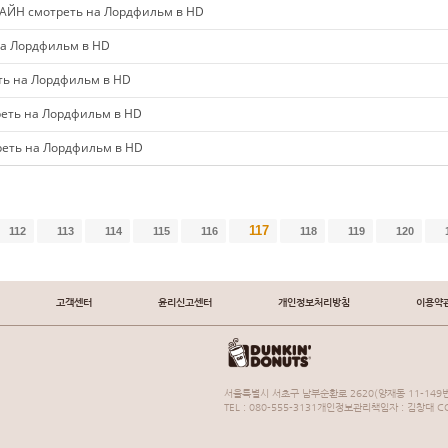
ЙН смотреть на Лордфильм в HD
а Лордфильм в HD
ь на Лордфильм в HD
еть на Лордфильм в HD
еть на Лордфильм в HD
117
112
113
114
115
116
118
119
120
고객센터
윤리신고센터
개인정보처리방침
이용약
서울특별시 서초구 남부순환로 2620(양재동 11-149번
TEL : 080-555-3131개인정보관리책임자 : 김창대 COP