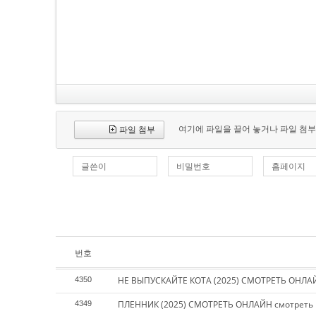
여기에 파일을 끌어 놓거나 파일 첨부
파일 첨부
글쓴이
비밀번호
홈페이지
번호
НЕ ВЫПУСКАЙТЕ КОТА (2025) СМОТРЕТЬ ОНЛАЙ
4350
ПЛЕННИК (2025) СМОТРЕТЬ ОНЛАЙН смотреть 
4349