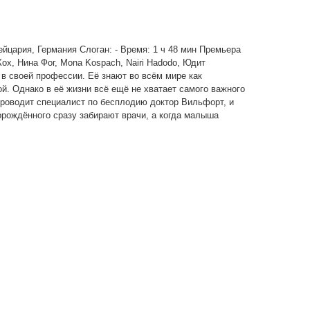
вейцария, Германия Слоган: - Время: 1 ч 48 мин Премьера
х, Нина Фог, Mona Kospach, Nairi Hadodo, Юдит
в своей профессии. Её знают во всём мире как
й. Однако в её жизни всё ещё не хватает самого важного
роводит специалист по бесплодию доктор Вильфорт, и
орождённого сразу забирают врачи, а когда малыша