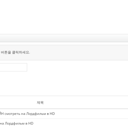
 버튼을 클릭하세요.
제목
Н смотреть на Лордфильм в HD
на Лордфильм в HD