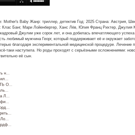
ние: Mother's Baby Жанр: триллер, детектив Год: 2025 Страна: Австрия, Ш
Клас Банг, Мари Лойенбергер, Ханс Лёв, Юлия Франц Рихтер, Джулия Ко
кадровый Джулии уже сорок лет, и она добилась впечатляющего успеха 
сть любимый мужчина Георг, который поддерживает её и окружает забото
терью благодаря экспериментальной медицинской процедуре. Лечение п
всё-таки наступила. Но роды проходят с серьёзными осложнениями: нов
вительно её сын.
 н...
л...
Ь О...
ь...
 Л...
фи...
рд...
еть...
о...
рдф...