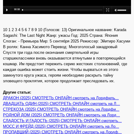
10 1 2 3 4 5 6 7 8 9 10 (Голосов: 13) Оригинальное название: Karada
Sagashi: The Last Night Жанр: ужасы Год: 2025 Страна: Япония
Слоган: - Премьера Мир: 5 сентября 2025 Режиссер: Эйитиро Хасуми
В ролях: Канна Хасимото Перевод: Многоголосый закадровый
Спустя три года после окончания смертельной игры
старшеклассники вновь оказываются втянутыми в повторяющийся
кошмар. Им предстоит пережить серию жестоких столкновений, где
каждая ошибка может стоить жизни. Чтобы вырваться из этого
замкнутого круга ужаса, героям необходимо раскрыть тайну
зловещего проклятия, которое продолжает преследовать их.
Другие статьи:
ДРАКОН (2025) СМОТРЕТЬ ОНЛАЙН смотреть на Лордфиль...
ДВАДЦАТЬ ОДИН (2025) СМОТРЕТЬ ОНЛАЙН смотреть на Л...
СТРЕКОЗА (2025) СМОТРЕТЬ ОНЛАЙН смотреть на Лордфи...
РОДНОЙ ДОМ (2025) СМОТРЕТЬ ОНЛАЙН смотреть на Лорд...
СЛАДОСТЬ И ГАДОСТЬ (2025) СМОТРЕТЬ ОНЛАЙН смотреть...
МОСС И ФРЕЙД (2025) СМОТРЕТЬ ОНЛАЙН смотреть на Ло...
ПРОПАВШИЙ (2025) СМОТРЕТЬ ОНЛАЙН смотреть на Лордф...