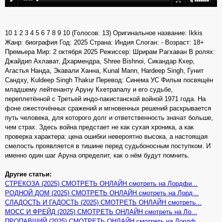
10 1 2 3 4 5 6 7 8 9 10 (Голосов: 13) Оригинальное название: Ikkis
Жанр: биография Год: 2025 Страна: Индия Слоган: - Возраст: 18+
Премьера Мир: 2 октября 2025 Режиссер: Шрирам Рагхаван В ролях:
Джайдип Ахлават, Дхармендра, Shree Bishnoi, Сикандар Кхер,
Агастья Нанда, Экавали Ханна, Kunal Mann, Hardeep Singh, Гунит
Сандху, Kuldeep Singh Thakur Перевод: Синема УС Фильм посвящён
младшему лейтенанту Аруну Кхетрапалу и его судьбе,
переплетённой с Третьей индо-пакистанской войной 1971 года. На
фоне ожесточённых сражений и мгновенных решений раскрывается
путь человека, для которого долг и ответственность значат больше,
чем страх. Здесь война предстает не как сухая хроника, а как
проверка характера: цена ошибки невероятно высока, а настоящая
смелость проявляется в тишине перед судьбоносным поступком. И
именно один шаг Аруна определит, как о нём будут помнить.
Другие статьи:
СТРЕКОЗА (2025) СМОТРЕТЬ ОНЛАЙН смотреть на Лордфи...
РОДНОЙ ДОМ (2025) СМОТРЕТЬ ОНЛАЙН смотреть на Лорд...
СЛАДОСТЬ И ГАДОСТЬ (2025) СМОТРЕТЬ ОНЛАЙН смотреть...
МОСС И ФРЕЙД (2025) СМОТРЕТЬ ОНЛАЙН смотреть на Ло...
ПРОПАВШИЙ (2025) СМОТРЕТЬ ОНЛАЙН смотреть на Лордф...