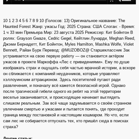
10 1 2 3 4 5 6 7 8 9 10 (Голосов: 13) Оригинальное название: The
Haunted Forest Жанр: ужасы Год: 2025 Страна: США Слоган: - Время:
1 ч 33 мин Премьера Мир: 23 августа 2025 Режиссер: Кит Бойнтон В
ролях: Grayson Gwaze, Cedric Gegel, Кейтлин Лунарди, Meghan Reed,
Джэми Бернадетт, Кит Бойнтон, Myles Hamilton, Mashka Wolfe, Violet
Bennett, Райан Бурк Перевод: @MUZOBOZ@ Старшеклассник Зак
устраивается на свою первую работу — он становится актёром
ужасов в проекте Маркоффа «Лес с привидениями». Ему по душе
изображать страх и ощущать себя частью мрачной истории, а вскоре
он сближается с компанией неудачников, которые управляют
хэллоуинским аттракционом. Здесь посетителей пугают ради
развлечения, и поначалу всё кажется безопасной игрой. Однако
после трагической гибели одного из ребят на этой территории
веселье заканчивается, и происходящее начинает выглядеть
слишком реальным. Зак всё чаще задумывается о своём странном
увлечении смертью и ужасами и пытается понять, где проходит
граница между постановкой и настоящим кошмаром. Но что, если
сам лес не собирается отпускать тех, кто пришёл сюда в поисках
страха?
Другие статьи: