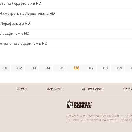
еть на Лордфильм в HD
 смотреть на Лордфильм в HD
 Лордфильм в HD
 Лордфильм в HD
треть на Лордфильм в HD
116
111
112
113
114
115
117
118
119
고객센터
윤리신고센터
개인정보처리방침
이용약
서울특별시 서초구 남부순환로 2620(양재동 11-149번
TEL : 080-555-3131개인정보관리책임자 : 김창대 COP