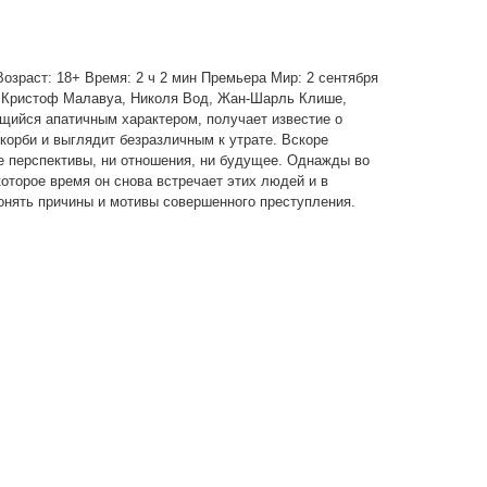
- Возраст: 18+ Время: 2 ч 2 мин Премьера Мир: 2 сентября
, Кристоф Малавуа, Николя Вод, Жан-Шарль Клише,
щийся апатичным характером, получает известие о
орби и выглядит безразличным к утрате. Вскоре
ые перспективы, ни отношения, ни будущее. Однажды во
оторое время он снова встречает этих людей и в
онять причины и мотивы совершенного преступления.