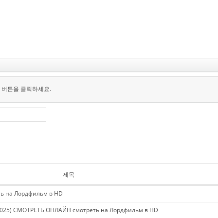
 버튼을 클릭하세요.
제목
ь на Лордфильм в HD
5) СМОТРЕТЬ ОНЛАЙН смотреть на Лордфильм в HD