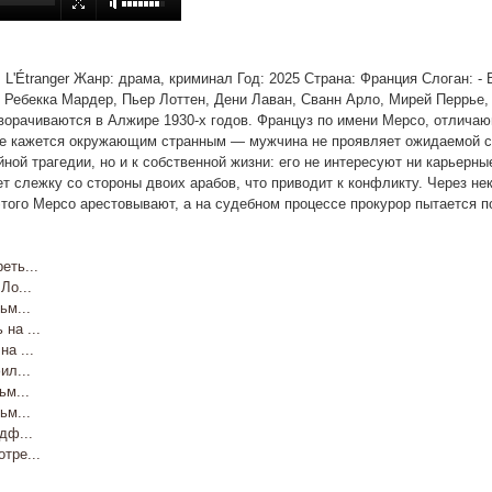
ие: L'Étranger Жанр: драма, криминал Год: 2025 Страна: Франция Слоган: 
, Ребекка Мардер, Пьер Лоттен, Дени Лаван, Сванн Арло, Мирей Перрье
орачиваются в Алжире 1930-х годов. Француз по имени Мерсо, отличаю
ие кажется окружающим странным — мужчина не проявляет ожидаемой ск
йной трагедии, но и к собственной жизни: его не интересуют ни карьерн
 слежку со стороны двоих арабов, что приводит к конфликту. Через нек
этого Мерсо арестовывают, а на судебном процессе прокурор пытается п
ть...
о...
м...
а ...
а ...
л...
м...
м...
дф...
ре...