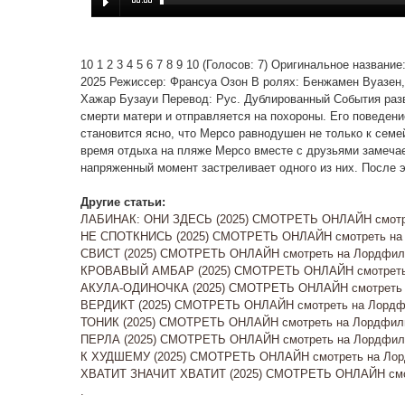
10 1 2 3 4 5 6 7 8 9 10 (Голосов: 7) Оригинальное назван
2025 Режиссер: Франсуа Озон В ролях: Бенжамен Вуазен
Хажар Бузауи Перевод: Рус. Дублированный События разв
смерти матери и отправляется на похороны. Его поведен
становится ясно, что Мерсо равнодушен не только к семе
время отдыха на пляже Мерсо вместе с друзьями замечает
напряженный момент застреливает одного из них. После 
Другие статьи:
ЛАБИНАК: ОНИ ЗДЕСЬ (2025) СМОТРЕТЬ ОНЛАЙН смотре
НЕ СПОТКНИСЬ (2025) СМОТРЕТЬ ОНЛАЙН смотреть на Л
СВИСТ (2025) СМОТРЕТЬ ОНЛАЙН смотреть на Лордфиль
КРОВАВЫЙ АМБАР (2025) СМОТРЕТЬ ОНЛАЙН смотреть н
АКУЛА-ОДИНОЧКА (2025) СМОТРЕТЬ ОНЛАЙН смотреть н
ВЕРДИКТ (2025) СМОТРЕТЬ ОНЛАЙН смотреть на Лордфи
ТОНИК (2025) СМОТРЕТЬ ОНЛАЙН смотреть на Лордфиль
ПЕРЛА (2025) СМОТРЕТЬ ОНЛАЙН смотреть на Лордфиль
К ХУДШЕМУ (2025) СМОТРЕТЬ ОНЛАЙН смотреть на Лор
ХВАТИТ ЗНАЧИТ ХВАТИТ (2025) СМОТРЕТЬ ОНЛАЙН смот
.