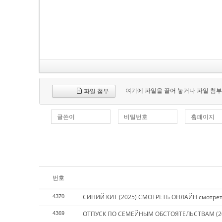
여기에 파일을 끌어 놓거나 파일 첨부
파일 첨부
글쓴이
비밀번호
홈페이지
번호
СИНИЙ КИТ (2025) СМОТРЕТЬ ОНЛАЙН смотрет
4370
ОТПУСК ПО СЕМЕЙНЫМ ОБСТОЯТЕЛЬСТВАМ (202
4369