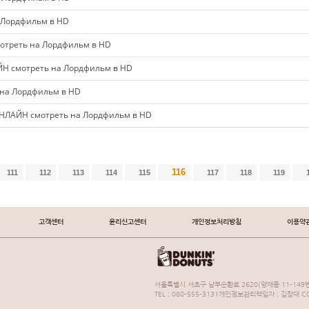
 Лордфильм в HD
треть на Лордфильм в HD
Н смотреть на Лордфильм в HD
на Лордфильм в HD
НЛАЙН смотреть на Лордфильм в HD
116
111
112
113
114
115
117
118
119
고객센터
윤리신고센터
개인정보처리방침
이용약
서울특별시 서초구 남부순환로 2620(양재동 11-149번
TEL : 080-555-3131개인정보관리책임자 : 김창대 COP