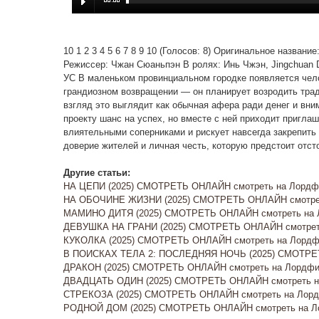
10 1 2 3 4 5 6 7 8 9 10 (Голосов: 8) Оригинальное названи
Режиссер: Чжан Сюаньпэн В ролях: Инь Чжэн, Jingchuan 
УС В маленьком провинциальном городке появляется чело
грандиозном возвращении — он планирует возродить трад
взгляд это выглядит как обычная афера ради денег и вни
проекту шанс на успех, но вместе с ней приходит приглаш
влиятельными соперниками и рискует навсегда закрепить з
доверие жителей и личная честь, которую предстоит отсто
Другие статьи:
НА ЦЕПИ (2025) СМОТРЕТЬ ОНЛАЙН смотреть на Лордфи
НА ОБОЧИНЕ ЖИЗНИ (2025) СМОТРЕТЬ ОНЛАЙН смотрет
МАМИНО ДИТЯ (2025) СМОТРЕТЬ ОНЛАЙН смотреть на Л
ДЕВУШКА НА ГРАНИ (2025) СМОТРЕТЬ ОНЛАЙН смотреть
КУКОЛКА (2025) СМОТРЕТЬ ОНЛАЙН смотреть на Лордфи
В ПОИСКАХ ТЕЛА 2: ПОСЛЕДНЯЯ НОЧЬ (2025) СМОТРЕТ
ДРАКОН (2025) СМОТРЕТЬ ОНЛАЙН смотреть на Лордфил
ДВАДЦАТЬ ОДИН (2025) СМОТРЕТЬ ОНЛАЙН смотреть на
СТРЕКОЗА (2025) СМОТРЕТЬ ОНЛАЙН смотреть на Лорд
РОДНОЙ ДОМ (2025) СМОТРЕТЬ ОНЛАЙН смотреть на Ло