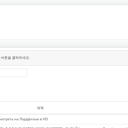
 버튼을 클릭하세요.
제목
мотреть на Лордфильм в HD