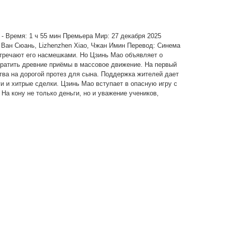
н: - Время: 1 ч 55 мин Премьера Мир: 27 декабря 2025
 Ван Сюань, Lizhenzhen Xiao, Чжан Имин Перевод: Синема
тречают его насмешками. Но Цзинь Мао объявляет о
вратить древние приёмы в массовое движение. На первый
тва на дорогой протез для сына. Поддержка жителей дает
ги и хитрые сделки. Цзинь Мао вступает в опасную игру с
На кону не только деньги, но и уважение учеников,