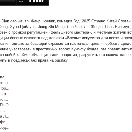
е: Dian dao wei zhi Жанр: боевик, комедия Год: 2025 Страна: Китай Слога
Dong, Хуан Цайлунь, Jiang Shi Meng, Лян Чао, Лю Жоцин, Пань Биньлун,
век с громкой репутацией «фальшивого мастера», и местные жители вс
иции боевых искусств под девизом «Боевые искусства для всех» и пре
мания, однако за бравадой скрывается настоящая цель — собрать средс
ение участвовать в престижных торгах Кунг-фу Фонда, где правят интри
а собой клеймо обманщика или, напротив, разрушить его окончательно. 
ять в поединках без права на ошибку.
л...
ь н...
ор...
 н...
л...
Ь О...
ь...
 Л...
фи...
рд...