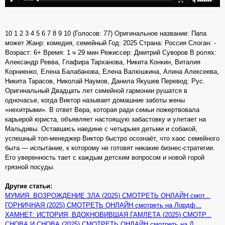
10 1 2 3 4 5 6 7 8 9 10 (Голосов: 77) Оригинальное название: Папа
может Жанр: комедия, семейный Год: 2025 Страна: Россия Слоган: -
Возраст: 6+ Время: 1 ч 29 мин Режиссер: Дмитрий Суворов В ролях:
Александр Ревва, Глафира Тарханова, Никита Конкин, Виталия
Корниенко, Елена Балабанова, Елена Валюшкина, Алина Алексеева,
Никита Тарасов, Николай Наумов, Данила Якушев Перевод: Рус.
Оригинальный Двадцать лет семейной гармонии рушатся в
одночасье, когда Виктор называет домашние заботы жены
«нехитрыми». В ответ Вера, которая ради семьи пожертвовала
карьерой юриста, объявляет настоящую забастовку и улетает на
Мальдивы. Оставшись наедине с четырьмя детьми и собакой,
успешный топ-менеджер Виктор быстро осознаёт, что хаос семейного
быта — испытание, к которому не готовят никакие бизнес-стратегии.
Его уверенность тает с каждым детским вопросом и новой горой
грязной посуды.
Другие статьи:
МУМИЯ. ВОЗРОЖДЕНИЕ ЗЛА (2025) СМОТРЕТЬ ОНЛАЙН смот...
ГОРНИЧНАЯ (2025) СМОТРЕТЬ ОНЛАЙН смотреть на Лордф...
ХАМНЕТ: ИСТОРИЯ, ВДОХНОВИВШАЯ ГАМЛЕТА (2025) СМОТР...
СНОВА И СНОВА (2025) СМОТРЕТЬ ОНЛАЙН смотреть на Л...