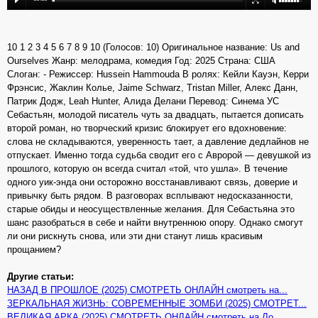
10 1 2 3 4 5 6 7 8 9 10 (Голосов: 10) Оригинальное название: Us and
Ourselves Жанр: мелодрама, комедия Год: 2025 Страна: США
Слоган: - Режиссер: Hussein Hammouda В ролях: Кейли Кауэн, Керри
Фрэнсис, Жаклин Колье, Jaime Schwarz, Tristan Miller, Алекс Данн,
Патрик Додж, Leah Hunter, Алида Делани Перевод: Синема УС
Себастьян, молодой писатель чуть за двадцать, пытается дописать
второй роман, но творческий кризис блокирует его вдохновение:
слова не складываются, уверенность тает, а давление дедлайнов не
отпускает. Именно тогда судьба сводит его с Авророй — девушкой из
прошлого, которую он всегда считал «той, что ушла». В течение
одного уик-энда они осторожно восстанавливают связь, доверие и
привычку быть рядом. В разговорах всплывают недосказанности,
старые обиды и неосуществленные желания. Для Себастьяна это
шанс разобраться в себе и найти внутреннюю опору. Однако смогут
ли они рискнуть снова, или эти дни станут лишь красивым
прощанием?
Другие статьи:
НАЗАД В ПРОШЛОЕ (2025) СМОТРЕТЬ ОНЛАЙН смотреть на...
ЗЕРКАЛЬНАЯ ЖИЗНЬ: СОВРЕМЕННЫЕ ЗОМБИ (2025) СМОТРЕТ...
ВЕЛИКАЯ АРКА (2025) СМОТРЕТЬ ОНЛАЙН смотреть на Ло...