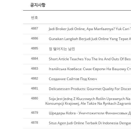
공지사항
번호
Jadi Broker Judi Online, Apa Manfaatnya? Yuk Car
4887
Gunakan Langkah Berjudi Judi Online Yang Tepat
4886
정 떨어지는 남친
4885
Short Article Teaches You The Ins And Outs Of Be
4884
Італійська Ковбаса: Смак Європи На Вашому Ст
4883
Создание Сайтов Под Ключ
4882
Delicatessen Products: Gourmet Quality For Disce
4881
Soja Jest Jedną Z Kluczowych Roślin Uprawnych Na
4880
Konsumpcji Krajowej, Ale Także Na Rynkach Zagranicz
Шредеры Kobra - Уничтожители Финансовых Д
4879
Situs Agen Judi Online Terbaik Di Indonesia Den
4878