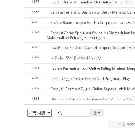
3 Jalan Untuk Memainkan Slot Online Tanpa Kelua
4877
Senjata Terlarang Dari Senior Untuk Menang Gam
4876
Выбор Ламинаторa: На Что Сосредоточить На
4875
Beraksi Game Spekulasi Online Itu Memerlukan Ke
4874
Maksimalkan Peluang Keuntungan
Італійська Ковбаса Салямі - європейський Сма
4873
더우니까 무서운 이야기하자.jpg
4872
Review Permainan Judi Online Paling Diminati D
4871
5 Slot Unggulan Slot Online Dari Pragmatic Play
4870
Cara Jitu Bermain Di Judi Online Supaya Lebih
4869
Utamakan Perasaan Daripada Asal Main Slot Onlin
4868
검색
첫 페이