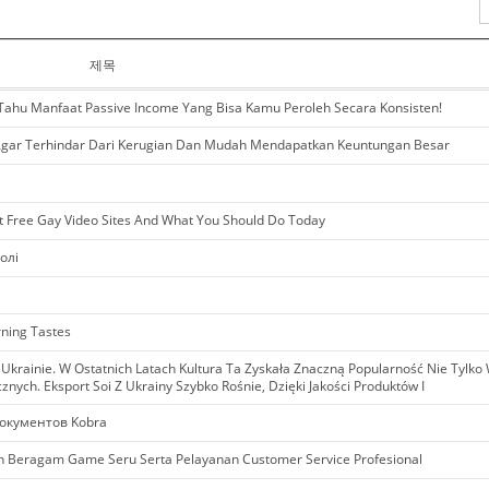
제목
i Tahu Manfaat Passive Income Yang Bisa Kamu Peroleh Secara Konsisten!
 Agar Terhindar Dari Kerugian Dan Mudah Mendapatkan Keuntungan Besar
st Free Gay Video Sites And What You Should Do Today
олі
rning Tastes
 Ukrainie. W Ostatnich Latach Kultura Ta Zyskała Znaczną Popularność Nie Tylko
nych. Eksport Soi Z Ukrainy Szybko Rośnie, Dzięki Jakości Produktów I
окументов Kobra
gan Beragam Game Seru Serta Pelayanan Customer Service Profesional