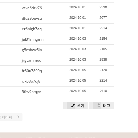
vsva6dzk76
2024.10.01
2598
dfu295uvsu
2024.10.01
2077
er6blgb7aq
2024.10.01
2514
jal31mngmn
2024.10.03
2154
g5rnbwx5lp
2024.10.03
2105
jrgtprhmoq
2024.10.03
2538
fr80u7899q
2024.10.05
2120
xix08o7uj8
2024.10.05
2214
5fhv9otqye
2024.10.05
2110
쓰기
태그
끝 페이지