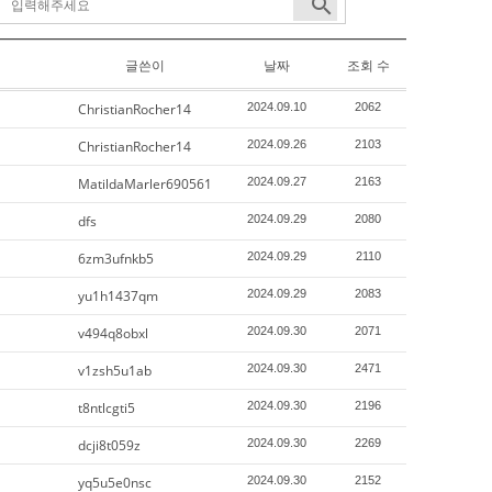
search
글쓴이
날짜
조회 수
ChristianRocher14
2024.09.10
2062
ChristianRocher14
2024.09.26
2103
MatildaMarler690561
2024.09.27
2163
dfs
2024.09.29
2080
6zm3ufnkb5
2024.09.29
2110
yu1h1437qm
2024.09.29
2083
v494q8obxl
2024.09.30
2071
v1zsh5u1ab
2024.09.30
2471
t8ntlcgti5
2024.09.30
2196
dcji8t059z
2024.09.30
2269
yq5u5e0nsc
2024.09.30
2152