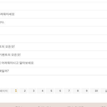
 어려워마세요
다.
트의 모든것!
기렌트의 모든것!
추심 어려워마시고 알아보세요
택일까?
1
 페이지
2
3
4
5
6
7
8
9
10