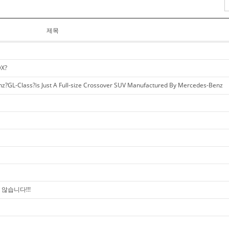
제목
DX?
GL-Class?is Just A Full-size Crossover SUV Manufactured By Mercedes-Benz
않습니다!!!