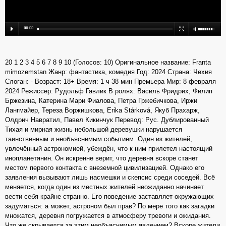
20 1 2 3 4 5 6 7 8 9 10 (Голосов: 10) Оригинальное название: Franta
mimozemstan Жанр: фантастика, комедия Год: 2024 Страна: Чехия
Слоган: - Возраст: 18+ Время: 1 ч 38 мин Премьера Мир: 8 февраля
2024 Режиссер: Рудольф Гавлик В ролях: Василь Фридрих, Филип
Бржезина, Катерина Мари Фиалова, Петра Гржебичкова, Иржи
Лангмайер, Тереза Воржишкова, Erika Stárková, Якуб Прахарж,
Олдрич Навратил, Павел Кикинчук Перевод: Рус. Дублированный
Тихая и мирная жизнь небольшой деревушки нарушается
таинственным и необъяснимым событием. Один из жителей,
увлечённый астрономией, убеждён, что к ним прилетел настоящий
инопланетянин. Он искренне верит, что деревня вскоре станет
местом первого контакта с внеземной цивилизацией. Однако его
заявления вызывают лишь насмешки и скепсис среди соседей. Всё
меняется, когда один из местных жителей неожиданно начинает
вести себя крайне странно. Его поведение заставляет окружающих
задуматься: а может, астроном был прав? По мере того как загадки
множатся, деревня погружается в атмосферу тревоги и ожидания.
Что же скрывается за этим необъяснимым явлением? Вскоре жители