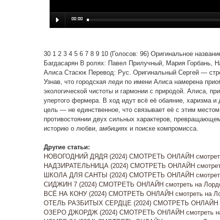
30 1 2 3 4 5 6 7 8 9 10 (Голосов: 96) Оригинальное назв
Багдасарян В ролях: Павел Прилучный, Мария Горбань, Н
Алиса Стасюк Перевод: Рус. Оригинальный Сергей — стр
Узнав, что городская леди по имени Алиса намерена приоб
экологической чистоты и гармонии с природой. Алиса, п
упертого фермера. В ход идут всё её обаяние, харизма и
цель — не единственное, что связывает её с этим местом
противостоянии двух сильных характеров, превращающем
историю о любви, амбициях и поиске компромисса.
Другие статьи:
НОВОГОДНИЙ ДЯДЯ (2024) СМОТРЕТЬ ОНЛАЙН смотреть 
НАДЗИРАТЕЛЬНИЦА (2024) СМОТРЕТЬ ОНЛАЙН смотреть
ШКОЛА ДЛЯ САНТЫ (2024) СМОТРЕТЬ ОНЛАЙН смотреть 
СИДЖИН 7 (2024) СМОТРЕТЬ ОНЛАЙН смотреть на Лордф
ВСЁ НА КОНУ (2024) СМОТРЕТЬ ОНЛАЙН смотреть на Лор
ОТЕЛЬ РАЗБИТЫХ СЕРДЦЕ (2024) СМОТРЕТЬ ОНЛАЙН с
ОЗЕРО ДЖОРДЖ (2024) СМОТРЕТЬ ОНЛАЙН смотреть на 