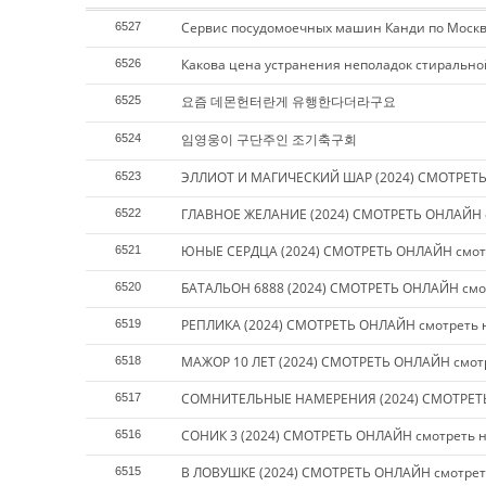
Сервис посудомоечных машин Канди по Моск
6527
Какова цена устранения неполадок стиральн
6526
요즘 데몬헌터란게 유행한다더라구요
6525
임영웅이 구단주인 조기축구회
6524
ЭЛЛИОТ И МАГИЧЕСКИЙ ШАР (2024) СМОТРЕТЬ
6523
ГЛАВНОЕ ЖЕЛАНИЕ (2024) СМОТРЕТЬ ОНЛАЙН с
6522
ЮНЫЕ СЕРДЦА (2024) СМОТРЕТЬ ОНЛАЙН смотр
6521
БАТАЛЬОН 6888 (2024) СМОТРЕТЬ ОНЛАЙН смо
6520
РЕПЛИКА (2024) СМОТРЕТЬ ОНЛАЙН смотреть 
6519
МАЖОР 10 ЛЕТ (2024) СМОТРЕТЬ ОНЛАЙН смот
6518
СОМНИТЕЛЬНЫЕ НАМЕРЕНИЯ (2024) СМОТРЕТЬ
6517
СОНИК 3 (2024) СМОТРЕТЬ ОНЛАЙН смотреть 
6516
В ЛОВУШКЕ (2024) СМОТРЕТЬ ОНЛАЙН смотрет
6515