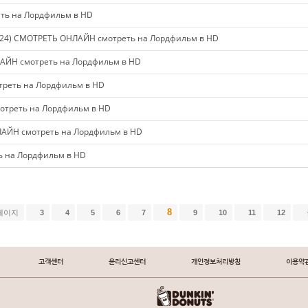
ть на Лордфильм в HD
24) СМОТРЕТЬ ОНЛАЙН смотреть на Лордфильм в HD
АЙН смотреть на Лордфильм в HD
реть на Лордфильм в HD
отреть на Лордфильм в HD
ЛАЙН смотреть на Лордфильм в HD
ь на Лордфильм в HD
8
페이지
3
4
5
6
7
9
10
11
12
고객센터
윤리신고센터
개인정보처리방침
이용약