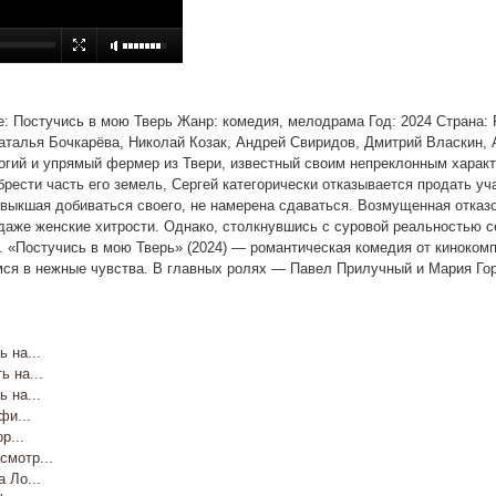
ание: Постучись в мою Тверь Жанр: комедия, мелодрама Год: 2024 Страна:
аталья Бочкарёва, Николай Козак, Андрей Свиридов, Дмитрий Власкин, 
огий и упрямый фермер из Твери, известный своим непреклонным харак
рести часть его земель, Сергей категорически отказывается продать уча
ривыкшая добиваться своего, не намерена сдаваться. Возмущенная отка
 даже женские хитрости. Однако, столкнувшись с суровой реальностью с
. «Постучись в мою Тверь» (2024) — романтическая комедия от кинокомп
ся в нежные чувства. В главных ролях — Павел Прилучный и Мария Гор
на...
 на...
на...
и...
...
мотр...
Ло...