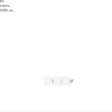
и...
реть...
ЙН см...