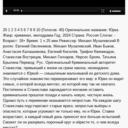
20 1 2 3 4 5 6 7 8 9 10 (Голосов: 40) Оригинальное название: Юрка
Жанр: криминал, мелодрама Год: 2024 Страна: Россия Слоган: -
Возраст: 18+ Время: 1 ч 25 мин Режиссер: Михаил Музалевский В
ролях: Евгений Овсянников, Михаил Музалевский, Иван Быков,
Анастасия Калашникова, Евгений Киселёв, Трифон Квиникадзе,
Станислав Вострецов, Михаил Гончаров, Нерсес Броян, Татьяна
Брылина Перевод: Рус. Оригинальный Криминальный авторитет
Станислав, привыкший к жизни на грани закона, неожиданно
знакомится с Юркой — смышленым мальчишкой из детского дома.
Это случайное знакомство переворачивает его мир: в Юрке он видит
семью, о которой всегда мечтал, но которой ему так не хватало.
Постепенно в Станиславе зарождается желание оставить
криминальное прошлое позади и начать новую, честную жизнь.
Однако путь к переменам оказывается непростым. На каждом шагу
Станислава подстерегают старые враги, непростые выборы и
опасности, которые угрожают не только ему, но и Юрке. Ставки
возрастают, а каждый новый день приносит все больше испытаний.
Сможет ли он разорвать порочный круг и обрести то, о чем всегда
мечтал?