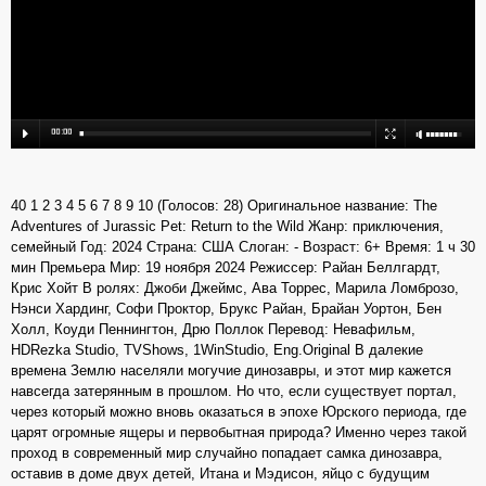
40 1 2 3 4 5 6 7 8 9 10 (Голосов: 28) Оригинальное название: The
Adventures of Jurassic Pet: Return to the Wild Жанр: приключения,
семейный Год: 2024 Страна: США Слоган: - Возраст: 6+ Время: 1 ч 30
мин Премьера Мир: 19 ноября 2024 Режиссер: Райан Беллгардт,
Крис Хойт В ролях: Джоби Джеймс, Ава Торрес, Марила Ломброзо,
Нэнси Хардинг, Софи Проктор, Брукс Райан, Брайан Уортон, Бен
Холл, Коуди Пеннингтон, Дрю Поллок Перевод: Невафильм,
HDRezka Studio, TVShows, 1WinStudio, Eng.Original В далекие
времена Землю населяли могучие динозавры, и этот мир кажется
навсегда затерянным в прошлом. Но что, если существует портал,
через который можно вновь оказаться в эпохе Юрского периода, где
царят огромные ящеры и первобытная природа? Именно через такой
проход в современный мир случайно попадает самка динозавра,
оставив в доме двух детей, Итана и Мэдисон, яйцо с будущим