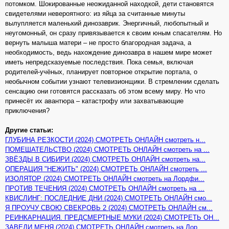
потомком. Шокированные неожиданной находкой, дети становятся
свидетелями невероятного: из яйца за считанные минуты
вылупляется маленький динозаврик. Энергичный, любопытный и
неугомонный, он сразу привязывается к своим юным спасателям. Но
вернуть малыша матери – не просто благородная задача, а
необходимость, ведь нахождение динозавра в нашем мире может
иметь непредсказуемые последствия. Пока семья, включая
родителей-учёных, планирует повторное открытие портала, о
необычном событии узнают телевизионщики. В стремлении сделать
сенсацию они готовятся рассказать об этом всему миру. Но что
принесёт их авантюра – катастрофу или захватывающие
приключения?
Другие статьи:
ГЛУБИНА РЕЗКОСТИ (2024) СМОТРЕТЬ ОНЛАЙН смотреть н...
ПОМЕШАТЕЛЬСТВО (2024) СМОТРЕТЬ ОНЛАЙН смотреть на ...
ЗВЁЗДЫ В СИБИРИ (2024) СМОТРЕТЬ ОНЛАЙН смотреть на...
ОПЕРАЦИЯ "НЕЖИТЬ" (2024) СМОТРЕТЬ ОНЛАЙН смотреть ...
ИЗОЛЯТОР (2024) СМОТРЕТЬ ОНЛАЙН смотреть на Лордфи...
ПРОТИВ ТЕЧЕНИЯ (2024) СМОТРЕТЬ ОНЛАЙН смотреть на ...
КВИСЛИНГ: ПОСЛЕДНИЕ ДНИ (2024) СМОТРЕТЬ ОНЛАЙН смо...
Я ПРОУЧУ СВОЮ СВЕКРОВЬ 2 (2024) СМОТРЕТЬ ОНЛАЙН см...
РЕИНКАРНАЦИЯ. ПРЕДСМЕРТНЫЕ МУКИ (2024) СМОТРЕТЬ ОН...
ЗАВЕДИ МЕНЯ (2024) СМОТРЕТЬ ОНЛАЙН смотреть на Лор...