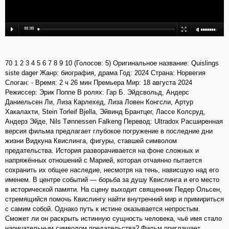
70 1 2 3 4 5 6 7 8 9 10 (Голосов: 5) Оригинальное название: Quislings
siste dager Жанр: биография, драма Год: 2024 Страна: Норвегия
Слоган: - Время: 2 ч 26 мин Премьера Мир: 18 августа 2024
Режиссер: Эрик Поппе В ролях: Гар Б. Эйдсвольд, Андерс
Даниельсен Ли, Лиза Карлехед, Лиза Ловен Конгсли, Артур
Хакалахти, Stein Torleif Bjella, Эйвинд Брантцег, Лассе Колсруд,
Андерз Эйде, Nils Tønnessen Falkeng Перевод: Ultradox Расширенная
версия фильма предлагает глубокое погружение в последние дни
жизни Видкуна Квислинга, фигуры, ставшей символом
предательства. История разворачивается на фоне сложных и
напряжённых отношений с Марией, которая отчаянно пытается
сохранить их общее наследие, несмотря на тень, нависшую над его
именем. В центре событий — борьба за душу Квислинга и его место
в исторической памяти. На сцену выходит священник Педер Ольсен,
стремящийся помочь Квислингу найти внутренний мир и примириться
с самим собой. Однако путь к истине оказывается непростым.
Сможет ли он раскрыть истинную сущность человека, чьё имя стало
нарицательным символом предательства? Фильм приглашает