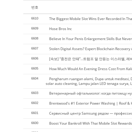
번호
The Biggest Mobile Slot Wins Ever Recorded In Tha
6610
Hose Bros Inc
6609
Believe In Your Penis Enlargement Skills But Neve
6608
Stolen Digital Assets? Expert Blockchain Recovery
6607
[속보] “종전은 안돼”…트럼프 말 안듣는 이스라엘, 레
6606
How Much Would An Evening Dress Cost From Kali
6605
Pengharum ruangan alami, Dupa untuk meditasi, D
6604
solar auto cleaning, Lampu jalan LED tenaga surya, L
Ветеринарный офтальмолог: когда питомцу ну
6603
Brentwood's #1 Exterior Power Washing | Roof &
6602
Сервисный центр Samsung рядом — професси
6601
Boost Your Bankroll With Thai Mobile Slot Rewards
6600