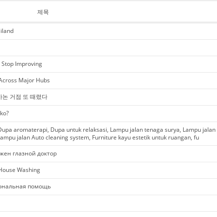
제목
iland
r Stop Improving
 Across Major Hubs
바논 거점 또 때렸다
ko?
upa aromaterapi, Dupa untuk relaksasi, Lampu jalan tenaga surya, Lampu jalan
ampu jalan Auto cleaning system, Furniture kayu estetik untuk ruangan, fu
жен глазной доктор
 House Washing
ональная помощь