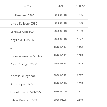
글쓴이
날짜
조회 수
LanBronner10500
2026.06.18
1356
IsmaelKellogg46580
2026.06.18
1320
LaraeCarvosso00
2026.06.18
1683
VirgilioMilliken2470
2026.06.16
1977
a
2026.06.14
1710
LeonidaRanken2723377
2026.06.12
2095
PorterCorrigan3098
2026.06.11
2172
JanessaPellegrino6
2026.06.11
2017
ReinaBuj32507375
2026.06.10
1355
OwenCowles67286195
2026.06.09
1937
TrishaMondalmi062
2026.06.08
2149