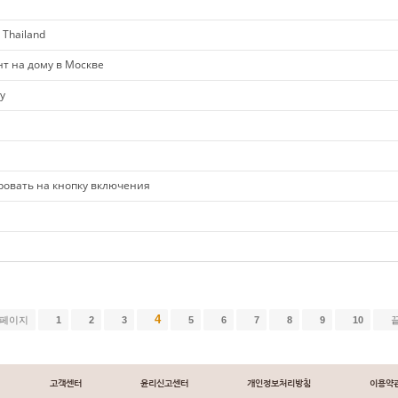
 Thailand
нт на дому в Москве
y
ировать на кнопку включения
4
 페이지
1
2
3
5
6
7
8
9
10
고객센터
윤리신고센터
개인정보처리방침
이용약