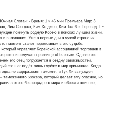
ея Южная Слоган: - Время: 1 ч 46 мин Премьера Мир: 3
ван, Лим Сон-джэ, Ким Хо-джон, Ким Тхэ-бэк Перевод: LE-
вынужден покинуть родную Корею в поисках лучшей жизни.
ани выживания. Уже в первые дни в чужой стране их
 этот момент станет переломным в его судьбе.
 который управляет Корейской ассоциацией торговцев в
вторитет и получает прозвище «Печенье». Однако его
енем его отец погружается в бездну зависимостей,
дый его шаг ведёт лишь глубже в мир криминала. Когда
з едва не задерживает таможня, и Гук Хи вынужден
— таможенного брокера, который делает ему опасное, но
равила этого беспощадного мира и обрести влияние,