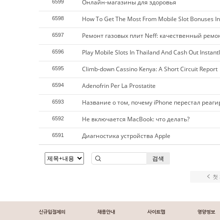
Онлайн-магазины для здоровья
6599
How To Get The Most From Mobile Slot Bonuses In
6598
Ремонт газовых плит Neff: качественный ремо
6597
Play Mobile Slots In Thailand And Cash Out Instantl
6596
Climb-down Cassino Kenya: A Short Circuit Report
6595
Adenofrin Per La Prostatite
6594
Название о том, почему iPhone перестал реаг
6593
Не включается MacBook: что делать?
6592
Диагностика устройства Apple
6591
검색
첫
신규입점제의
채용안내
사이트맵
영양정보