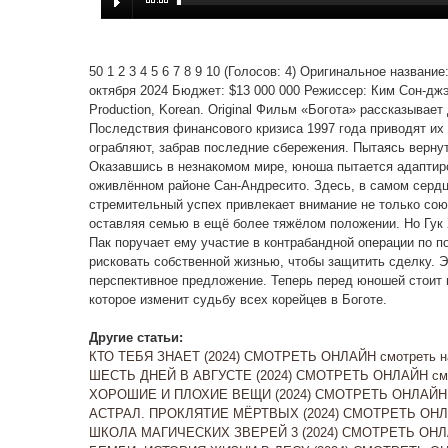
50 1 2 3 4 5 6 7 8 9 10 (Голосов: 4) Оригинальное названи
октября 2024 Бюджет: $13 000 000 Режиссер: Ким Сон-джэ
Production, Korean. Original Фильм «Богота» рассказыва
Последствия финансового кризиса 1997 года приводят их 
ограбляют, забрав последние сбережения. Пытаясь вернуть
Оказавшись в незнакомом мире, юноша пытается адаптиров
оживлённом районе Сан-Андресито. Здесь, в самом сердце
стремительный успех привлекает внимание не только союз
оставляя семью в ещё более тяжёлом положении. Но Гук Х
Пак поручает ему участие в контрабандной операции по п
рисковать собственной жизнью, чтобы защитить сделку. Э
перспективное предложение. Теперь перед юношей стоит 
которое изменит судьбу всех корейцев в Боготе.
Другие статьи:
КТО ТЕБЯ ЗНАЕТ (2024) СМОТРЕТЬ ОНЛАЙН смотреть на 
ШЕСТЬ ДНЕЙ В АВГУСТЕ (2024) СМОТРЕТЬ ОНЛАЙН смо
ХОРОШИЕ И ПЛОХИЕ ВЕЩИ (2024) СМОТРЕТЬ ОНЛАЙН с
АСТРАЛ. ПРОКЛЯТИЕ МЁРТВЫХ (2024) СМОТРЕТЬ ОНЛА
ШКОЛА МАГИЧЕСКИХ ЗВЕРЕЙ 3 (2024) СМОТРЕТЬ ОНЛА