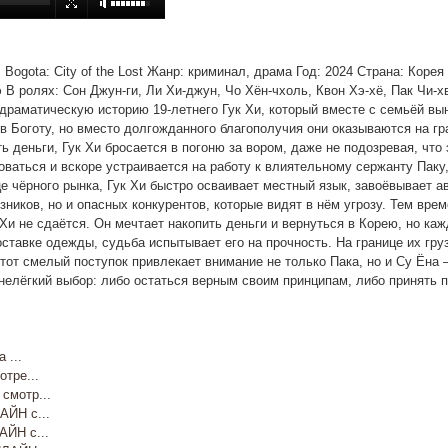
е: Bogota: City of the Lost Жанр: криминал, драма Год: 2024 Страна: Кор
 В ролях: Сон Джун-ги, Ли Хи-джун, Чо Хён-чхоль, Квон Хэ-хё, Пак Чи-х
ет драматическую историю 19-летнего Гук Хи, который вместе с семьёй 
в Боготу, но вместо долгожданного благополучия они оказываются на гр
 деньги, Гук Хи бросается в погоню за вором, даже не подозревая, что
аться и вскоре устраивается на работу к влиятельному сержанту Паку,
 чёрного рынка, Гук Хи быстро осваивает местный язык, завоёвывает а
ников, но и опасных конкурентов, которые видят в нём угрозу. Тем врем
и не сдаётся. Он мечтает накопить деньги и вернуться в Корею, но каж
оставке одежды, судьба испытывает его на прочность. На границе их гру
тот смелый поступок привлекает внимание не только Пака, но и Су Ёна 
нелёгкий выбор: либо остаться верным своим принципам, либо принять п
...
тре...
мотр...
ЙН с...
ЙН с...