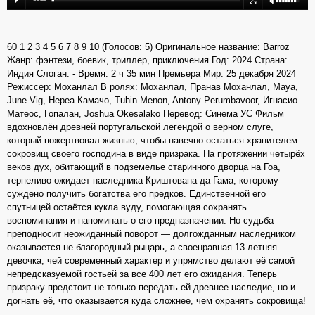
60 1 2 3 4 5 6 7 8 9 10 (Голосов: 5) Оригинальное название: Barroz
Жанр: фэнтези, боевик, триллер, приключения Год: 2024 Страна:
Индия Слоган: - Время: 2 ч 35 мин Премьера Мир: 25 декабря 2024
Режиссер: Моханлал В ролях: Моханлал, Пранав Моханлал, Maya,
June Vig, Нереа Камачо, Tuhin Menon, Antony Perumbavoor, Игнасио
Матеос, Гопалан, Joshua Okesalako Перевод: Синема УС Фильм
вдохновлён древней португальской легендой о верном слуге,
который пожертвовал жизнью, чтобы навечно остаться хранителем
сокровищ своего господина в виде призрака. На протяжении четырёх
веков дух, обитающий в подземелье старинного дворца на Гоа,
терпеливо ожидает наследника Криштована да Гама, которому
суждено получить богатства его предков. Единственной его
спутницей остаётся кукла вуду, помогающая сохранять
воспоминания и напоминать о его предназначении. Но судьба
преподносит неожиданный поворот — долгожданным наследником
оказывается не благородный рыцарь, а своенравная 13-летняя
девочка, чей современный характер и упрямство делают её самой
непредсказуемой гостьей за все 400 лет его ожидания. Теперь
призраку предстоит не только передать ей древнее наследие, но и
догнать её, что оказывается куда сложнее, чем охранять сокровища!