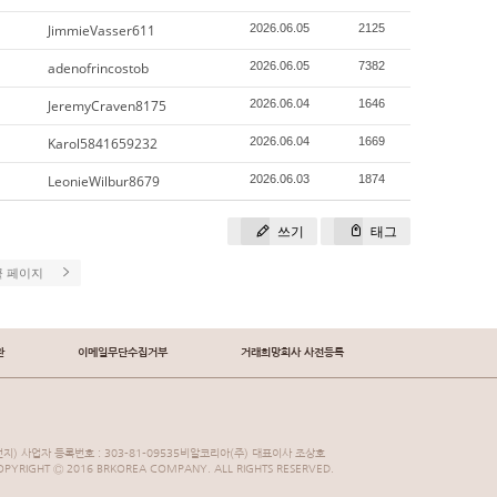
JimmieVasser611
2026.06.05
2125
adenofrincostob
2026.06.05
7382
JeremyCraven8175
2026.06.04
1646
Karol5841659232
2026.06.04
1669
LeonieWilbur8679
2026.06.03
1874
쓰기
태그
끝 페이지
관
이메일무단수집거부
거래희망회사 사전등록
지) 사업자 등록번호 : 303-81-09535비알코리아(주) 대표이사 조상호
YRIGHT Ⓒ 2016 BRKOREA COMPANY. ALL RIGHTS RESERVED.