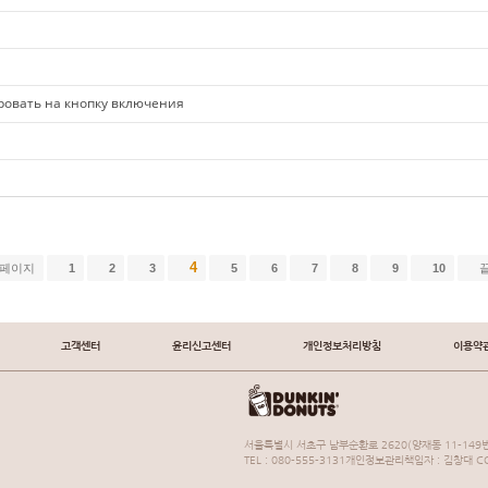
ировать на кнопку включения
4
 페이지
1
2
3
5
6
7
8
9
10
고객센터
윤리신고센터
개인정보처리방침
이용약
서울특별시 서초구 남부순환로 2620(양재동 11-149번
TEL : 080-555-3131개인정보관리책임자 : 김창대 COP