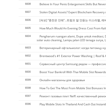
Believe In Your Penis Enlargement Skills But Neve
6608
Stolen Digital Assets? Expert Blockchain Recovery
6607
[속보] “종전은 안돼”…트럼프 말 안듣는 이스라엘, 레
6606
How Much Would An Evening Dress Cost From Kali
6605
Pengharum ruangan alami, Dupa untuk meditasi, D
6604
solar auto cleaning, Lampu jalan LED tenaga surya, L
Ветеринарный офтальмолог: когда питомцу ну
6603
Brentwood's #1 Exterior Power Washing | Roof &
6602
Сервисный центр Samsung рядом — професси
6601
Boost Your Bankroll With Thai Mobile Slot Rewards
6600
Онлайн-магазины для здоровья
6599
How To Get The Most From Mobile Slot Bonuses In
6598
Ремонт газовых плит Neff: качественный ремо
6597
Play Mobile Slots In Thailand And Cash Out Instantl
6596