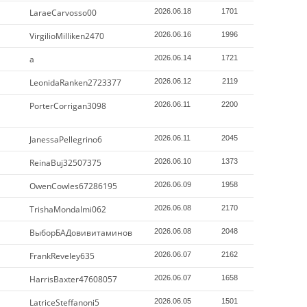
LaraeCarvosso00
2026.06.18
1701
VirgilioMilliken2470
2026.06.16
1996
a
2026.06.14
1721
LeonidaRanken2723377
2026.06.12
2119
PorterCorrigan3098
2026.06.11
2200
JanessaPellegrino6
2026.06.11
2045
ReinaBuj32507375
2026.06.10
1373
OwenCowles67286195
2026.06.09
1958
TrishaMondalmi062
2026.06.08
2170
ВыборБАДовивитаминов
2026.06.08
2048
FrankReveley635
2026.06.07
2162
HarrisBaxter47608057
2026.06.07
1658
LatriceSteffanoni5
2026.06.05
1501