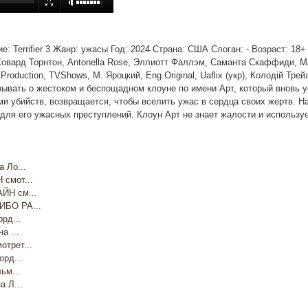
ние: Terrifier 3 Жанр: ужасы Год: 2024 Страна: США Слоган: - Возраст: 1
овард Торнтон, Antonella Rose, Эллиотт Фаллэм, Саманта Скаффиди, М
duction, TVShows, М. Яроцкий, Eng.Original, Uaflix (укр), Колодій Трейл
вать о жестоком и беспощадном клоуне по имени Арт, который вновь у
убийств, возвращается, чтобы вселить ужас в сердца своих жертв. На 
для его ужасных преступлений. Клоун Арт не знает жалости и используе
 Ло...
смот...
Н см...
БО РА...
рд...
 ...
трет...
рд...
ьм...
 Л...