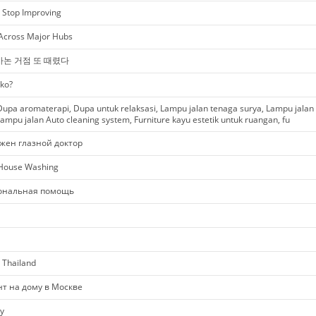
r Stop Improving
 Across Major Hubs
바논 거점 또 때렸다
ko?
upa aromaterapi, Dupa untuk relaksasi, Lampu jalan tenaga surya, Lampu jalan
ampu jalan Auto cleaning system, Furniture kayu estetik untuk ruangan, fu
жен глазной доктор
 House Washing
ональная помощь
 Thailand
нт на дому в Москве
y