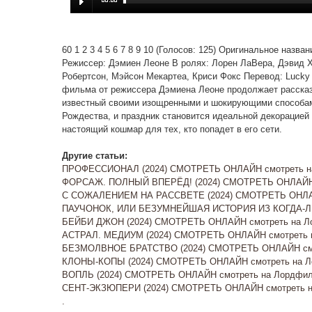
60 1 2 3 4 5 6 7 8 9 10 (Голосов: 125) Оригинальное назва
Режиссер: Дэмиен Леоне В ролях: Лорен ЛаВера, Дэвид Х
Робертсон, Мэйсон Мекартеа, Криси Фокс Перевод: Lucky Pro
фильма от режиссера Дэмиена Леоне продолжает рассказы
известный своими изощренными и шокирующими способами 
Рождества, и праздник становится идеальной декорацией 
настоящий кошмар для тех, кто попадет в его сети.
Другие статьи:
ПРОФЕССИОНАЛ (2024) СМОТРЕТЬ ОНЛАЙН смотреть на
ФОРСАЖ. ПОЛНЫЙ ВПЕРЁД! (2024) СМОТРЕТЬ ОНЛАЙН 
С СОЖАЛЕНИЕМ НА РАССВЕТЕ (2024) СМОТРЕТЬ ОНЛАЙ
ПАУЧОНОК, ИЛИ БЕЗУМНЕЙШАЯ ИСТОРИЯ ИЗ КОГДА-ЛИ
БЕЙБИ ДЖОН (2024) СМОТРЕТЬ ОНЛАЙН смотреть на Ло
АСТРАЛ. МЕДИУМ (2024) СМОТРЕТЬ ОНЛАЙН смотреть на
БЕЗМОЛВНОЕ БРАТСТВО (2024) СМОТРЕТЬ ОНЛАЙН смо
КЛОНЫ-КОПЫ (2024) СМОТРЕТЬ ОНЛАЙН смотреть на Ло
ВОПЛЬ (2024) СМОТРЕТЬ ОНЛАЙН смотреть на Лордфил
СЕНТ-ЭКЗЮПЕРИ (2024) СМОТРЕТЬ ОНЛАЙН смотреть на
.