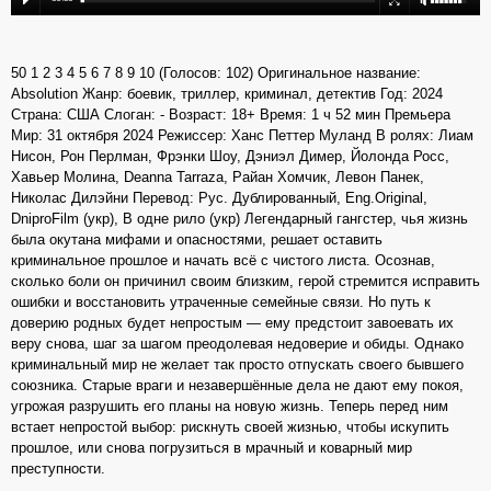
50 1 2 3 4 5 6 7 8 9 10 (Голосов: 102) Оригинальное название:
Absolution Жанр: боевик, триллер, криминал, детектив Год: 2024
Страна: США Слоган: - Возраст: 18+ Время: 1 ч 52 мин Премьера
Мир: 31 октября 2024 Режиссер: Ханс Петтер Муланд В ролях: Лиам
Нисон, Рон Перлман, Фрэнки Шоу, Дэниэл Димер, Йолонда Росс,
Хавьер Молина, Deanna Tarraza, Райан Хомчик, Левон Панек,
Николас Дилэйни Перевод: Рус. Дублированный, Eng.Original,
DniproFilm (укр), В одне рило (укр) Легендарный гангстер, чья жизнь
была окутана мифами и опасностями, решает оставить
криминальное прошлое и начать всё с чистого листа. Осознав,
сколько боли он причинил своим близким, герой стремится исправить
ошибки и восстановить утраченные семейные связи. Но путь к
доверию родных будет непростым — ему предстоит завоевать их
веру снова, шаг за шагом преодолевая недоверие и обиды. Однако
криминальный мир не желает так просто отпускать своего бывшего
союзника. Старые враги и незавершённые дела не дают ему покоя,
угрожая разрушить его планы на новую жизнь. Теперь перед ним
встает непростой выбор: рискнуть своей жизнью, чтобы искупить
прошлое, или снова погрузиться в мрачный и коварный мир
преступности.