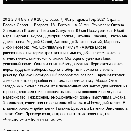
20 1 2 3 4 5 6 7 8 9 10 (Голосов: 7) Жанр: драма Год: 2024 Страна:
Россия Слоган: - Возраст: 18+ Время: 1 ч 28 мин Режиссер: Оксана
Харламова В ролях: Евгения Замулина, Юлия Проскурякова, Юрий
Кара, Сергей Шакуров, Дмитрий Коптев, Татьяна Ерасова, Екатерина
Дементьева, Андрей Салей, Александр Златопольский, Марсель
Лиор Перевод: Рус. Оригинальный Фильм «Азбука Морзе»
рассказывает историю трех женщин, чьи судьбы пересекаются в
стенах гинекологической клиники. Молодая студентка Лида,
успешный юрист Ольга и опытный медработник Шура оказываются
перед трудным выбором: сделать аборт или сохранить жизнь
ребенку. Однако неожиданный поворот меняет всё – врач-гинеколог
замечает, что сердцебиение плода напоминает код Морзе. Этот
загадочный сигнал становится переломным моментом для каждой из
героинь, заставляя их переосмыслить свои решения и взгляды на
материнство. Режиссером эмоциональной драмы выступила Оксана
Харламова, известная по сериалам «Шифр» и «Последний мент». В
главных ролях – дебютантки Татьяна Ерасова и Евгения Замулина, а
также Юлия Проскурякова, сыгравшая в таких проектах, как
«Чикатило» и «Тили-тили-тесто».
Другие статьи: