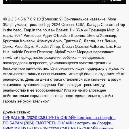
40 1 2 3 4 5 6 7 8 9 10 (Голосов: 9) Оригинальное название: Mom
Жанр: ужасы, триллер Год: 2024 Страна: США, Канада Слоган: «Trap
in the head, Trap in the house» Время: 1 ч 35 мин Премьера Мир: 9
марта 2024 Режиссер: Адам О'Брайэн В ролях: Эмили Хэмпшир,
Кристиан Конвери, Франсуа Арно, Тристан Д. Лалла, Кэт Лемье,
Эрика Розенбаум, Мэрайя Ингер, Élouan Quesnel Vallières, Eric Paul-
Hus, Valérie Doucet Перевод: AlphaProject Мередит переживает
тяжёлый период после рождения ребёнка — её одолевает
послеродовая депрессия, усиливающееся чувство тревоги и
бесконечное одиночество. Она отчаянно ищет поддержку у мужа, но
сталкивается лишь с непониманием, что ещё больше отдаляет её от
реальности. День за днём страхи становятся всё сильнее, а разум
затмевают пугающие видения. Где проходит грань между
реальностью и её воображением? Или же нечто зловещее
действительно скрывается в тени, подстерегая момент, чтобы
забрать её окончательно?
Другие статьи:
ПРЕДАТЕЛЬ (2024) СМОТРЕТЬ ОНЛАЙН смотреть на Лордф...
ПО БАРАМ (2024) СМОТРЕТЬ ОНЛАЙН смотреть на Лордфи...
ПРИХЛОПНУТЬ ПИКЕЛЯ (2024) СМОТРЕТЬ ОНЛАЙН смотреть...