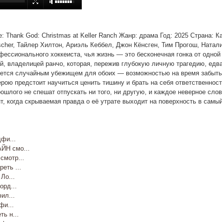
ие: Thank God: Christmas at Keller Ranch Жанр: драма Год: 2025 Страна: 
ischer, Тайлер Хилтон, Ариэль Кеббел, Джон Кёнсген, Тим Прогош, Ната
ессионального хоккеиста, чья жизнь — это бесконечная гонка от одной
й, владелицей ранчо, которая, пережив глубокую личную трагедию, едва
жется случайным убежищем для обоих — возможностью на время забыть о
рою предстоит научиться ценить тишину и брать на себя ответственность
ошлого не спешат отпускать ни того, ни другую, и каждое неверное слов
, когда скрываемая правда о её утрате выходит на поверхность в самы
фи...
Н смо...
мотр...
ть ...
Ло...
рд...
ил...
и...
ь н...