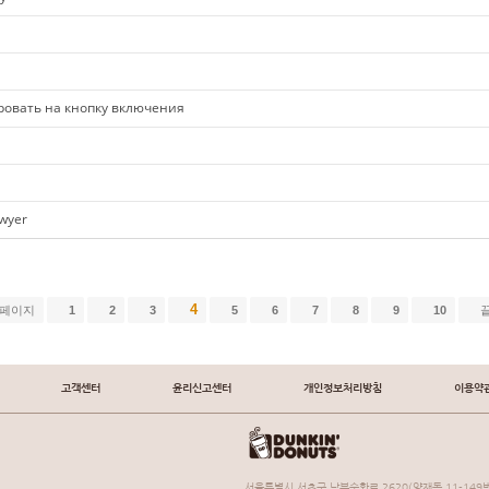
ировать на кнопку включения
awyer
4
 페이지
1
2
3
5
6
7
8
9
10
고객센터
윤리신고센터
개인정보처리방침
이용약
서울특별시 서초구 남부순환로 2620(양재동 11-149번