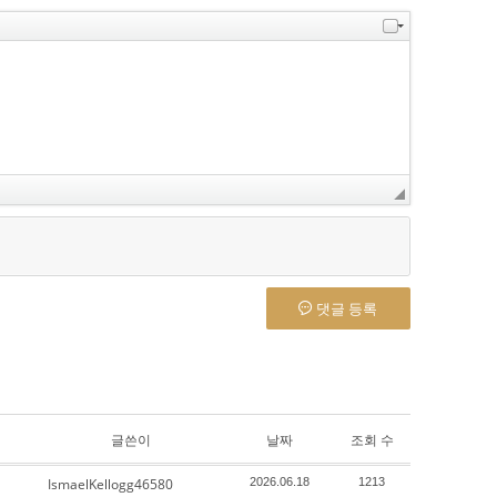
댓글 등록
글쓴이
날짜
조회 수
IsmaelKellogg46580
2026.06.18
1213