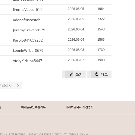
JimmieVasser611
2026.06.05
1984
adenofrincostob
2026.06.05
7322
JeremyCraven8175
2026.06.04
1543
Karol5841659232
2026.06.04
1563
LeonieWilbur8679
2026.06.03
1730
VickyKirklin45447
2026.06.02
1900
쓰기
태그
끝 페이지
관
이메일무단수집거부
거래희망회사 사전등록
지) 사업자 등록번호 : 303-81-09535비알코리아(주) 대표이사 조상호