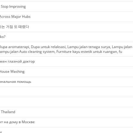
r Stop Improving
 Across Major Hubs
바논 거점 또 때렸다
ko?
upa aromaterapi, Dupa untuk relaksasi, Lampu jalan tenaga surya, Lampu jalan
ampu jalan Auto cleaning system, Furniture kayu estetik untuk ruangan, fu
жен глазной доктор
 House Washing
ональная помощь
 Thailand
нт на дому в Москве
y