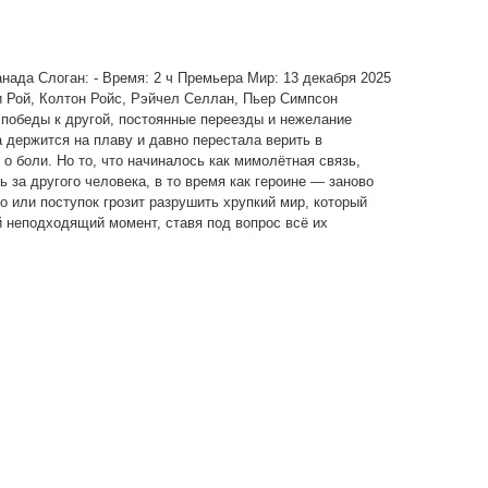
Канада Слоган: - Время: 2 ч Премьера Мир: 13 декабря 2025
ли Рой, Колтон Ройс, Рэйчел Селлан, Пьер Симпсон
 победы к другой, постоянные переезды и нежелание
 держится на плаву и давно перестала верить в
 боли. Но то, что начиналось как мимолётная связь,
 за другого человека, в то время как героине — заново
о или поступок грозит разрушить хрупкий мир, который
й неподходящий момент, ставя под вопрос всё их