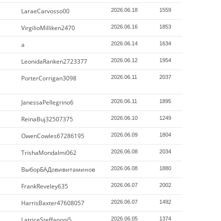
LaraeCarvosso00
2026.06.18
1559
VirgilioMilliken2470
2026.06.16
1853
a
2026.06.14
1634
LeonidaRanken2723377
2026.06.12
1954
PorterCorrigan3098
2026.06.11
2037
JanessaPellegrino6
2026.06.11
1895
ReinaBuj32507375
2026.06.10
1249
OwenCowles67286195
2026.06.09
1804
TrishaMondalmi062
2026.06.08
2034
ВыборБАДовивитаминов
2026.06.08
1880
FrankReveley635
2026.06.07
2002
HarrisBaxter47608057
2026.06.07
1492
LatriceSteffanoni5
2026.06.05
1374