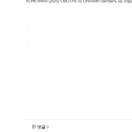
КОНЕЧНАЯ (2025) СМОТРЕТЬ ОНЛАЙН смотреть на Лорд
.
.
.
.
.
.
.
.
.
.
댓글
0