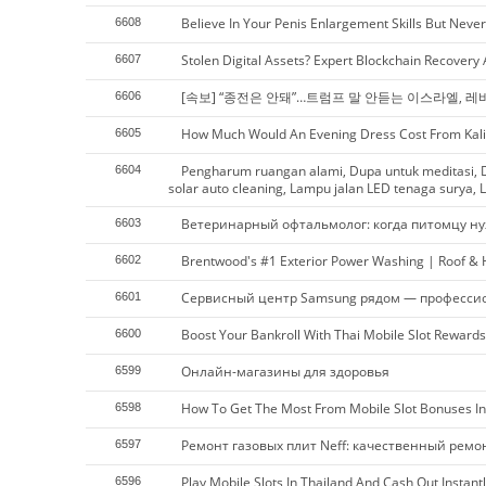
Believe In Your Penis Enlargement Skills But Neve
6608
Stolen Digital Assets? Expert Blockchain Recovery
6607
[속보] “종전은 안돼”…트럼프 말 안듣는 이스라엘, 레
6606
How Much Would An Evening Dress Cost From Kali
6605
Pengharum ruangan alami, Dupa untuk meditasi, D
6604
solar auto cleaning, Lampu jalan LED tenaga surya, L
Ветеринарный офтальмолог: когда питомцу ну
6603
Brentwood's #1 Exterior Power Washing | Roof &
6602
Сервисный центр Samsung рядом — професси
6601
Boost Your Bankroll With Thai Mobile Slot Rewards
6600
Онлайн-магазины для здоровья
6599
How To Get The Most From Mobile Slot Bonuses In
6598
Ремонт газовых плит Neff: качественный ремо
6597
Play Mobile Slots In Thailand And Cash Out Instantl
6596