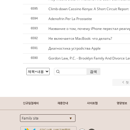
Climb-down Cassino Kenya: A Short Circuit Report
6595
Adenofrin Per La Prostatite
6594
Название о том, почему iPhone перестал реаг
6593
Не включается MacBook: что делать?
6592
Диагностика устройства Apple
6591
Gordon Law, P.C. - Brooklyn Family And Divorce L
6590
검색
첫
신규입점제의
채용안내
사이트맵
영양정보
Family site