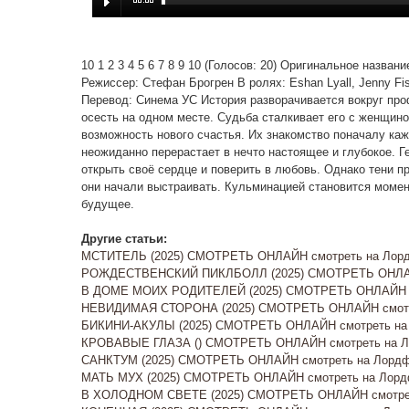
10 1 2 3 4 5 6 7 8 9 10 (Голосов: 20) Оригинальное назван
Режиссер: Стефан Брогрен В ролях: Eshan Lyall, Jenny F
Перевод: Синема УС История разворачивается вокруг проф
осесть на одном месте. Судьба сталкивает его с женщино
возможность нового счастья. Их знакомство поначалу ка
неожиданно перерастает в нечто настоящее и глубокое. Ге
открыть своё сердце и поверить в любовь. Однако тени пр
они начали выстраивать. Кульминацией становится момент
будущее.
Другие статьи:
МСТИТЕЛЬ (2025) СМОТРЕТЬ ОНЛАЙН смотреть на Лорд
РОЖДЕСТВЕНСКИЙ ПИКЛБОЛЛ (2025) СМОТРЕТЬ ОНЛАЙ
В ДОМЕ МОИХ РОДИТЕЛЕЙ (2025) СМОТРЕТЬ ОНЛАЙН с
НЕВИДИМАЯ СТОРОНА (2025) СМОТРЕТЬ ОНЛАЙН смотре
БИКИНИ-АКУЛЫ (2025) СМОТРЕТЬ ОНЛАЙН смотреть на 
КРОВАВЫЕ ГЛАЗА () СМОТРЕТЬ ОНЛАЙН смотреть на Ло
САНКТУМ (2025) СМОТРЕТЬ ОНЛАЙН смотреть на Лордф
МАТЬ МУХ (2025) СМОТРЕТЬ ОНЛАЙН смотреть на Лордф
В ХОЛОДНОМ СВЕТЕ (2025) СМОТРЕТЬ ОНЛАЙН смотрет