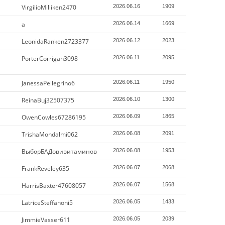
VirgilioMilliken2470
2026.06.16
1909
a
2026.06.14
1669
LeonidaRanken2723377
2026.06.12
2023
PorterCorrigan3098
2026.06.11
2095
JanessaPellegrino6
2026.06.11
1950
ReinaBuj32507375
2026.06.10
1300
OwenCowles67286195
2026.06.09
1865
TrishaMondalmi062
2026.06.08
2091
ВыборБАДовивитаминов
2026.06.08
1953
FrankReveley635
2026.06.07
2068
HarrisBaxter47608057
2026.06.07
1568
LatriceSteffanoni5
2026.06.05
1433
JimmieVasser611
2026.06.05
2039