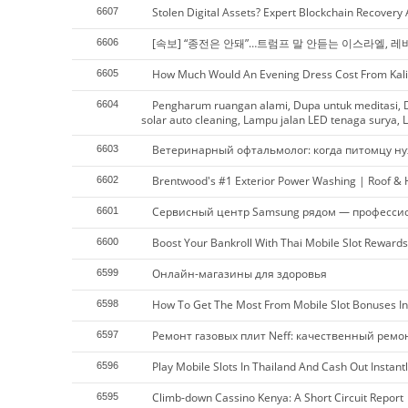
Stolen Digital Assets? Expert Blockchain Recovery
6607
[속보] “종전은 안돼”…트럼프 말 안듣는 이스라엘, 레
6606
How Much Would An Evening Dress Cost From Kali
6605
Pengharum ruangan alami, Dupa untuk meditasi, D
6604
solar auto cleaning, Lampu jalan LED tenaga surya, L
Ветеринарный офтальмолог: когда питомцу ну
6603
Brentwood's #1 Exterior Power Washing | Roof &
6602
Сервисный центр Samsung рядом — професси
6601
Boost Your Bankroll With Thai Mobile Slot Rewards
6600
Онлайн-магазины для здоровья
6599
How To Get The Most From Mobile Slot Bonuses In
6598
Ремонт газовых плит Neff: качественный ремо
6597
Play Mobile Slots In Thailand And Cash Out Instantl
6596
Climb-down Cassino Kenya: A Short Circuit Report
6595