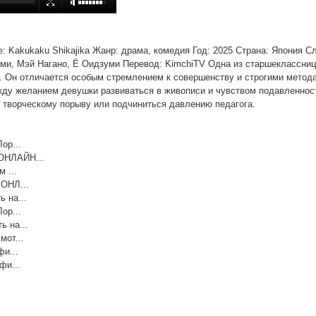
ние: Kakukaku Shikajika Жанр: драма, комедия Год: 2025 Страна: Япония С
ми, Мэй Нагано, Ё Оидзуми Перевод: KimchiTV Одна из старшеклассниц
ию. Он отличается особым стремлением к совершенству и строгими метод
жду желанием девушки развиваться в живописи и чувством подавленност
 творческому порыву или подчиниться давлению педагога.
ор...
НЛАЙН...
 ...
ОНЛ...
 на...
ор...
 на...
от...
и...
и...