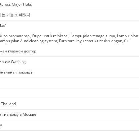
 Across Major Hubs
바논 거점 또 때렸다
ko?
upa aromaterapi, Dupa untuk relaksasi, Lampu jalan tenaga surya, Lampu jalan
ampu jalan Auto cleaning system, Furniture kayu estetik untuk ruangan, fu
жен глазной доктор
 House Washing
ональная помощь
 Thailand
нт на дому в Москве
y