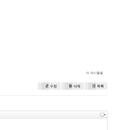
이 게시물을
수정
삭제
목록