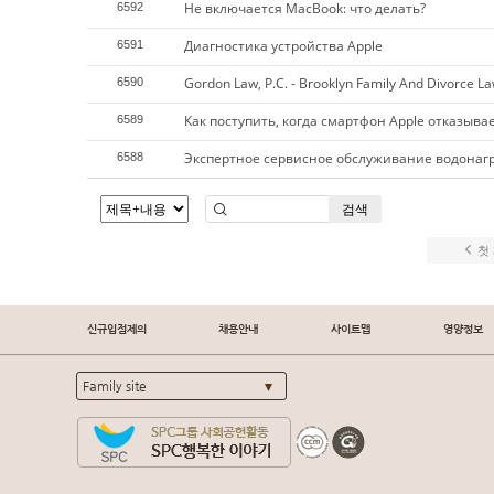
Не включается MacBook: что делать?
6592
Диагностика устройства Apple
6591
Gordon Law, P.C. - Brooklyn Family And Divorce L
6590
Как поступить, когда смартфон Apple отказыва
6589
Экспертное сервисное обслуживание водонагр
6588
검색
첫
신규입점제의
채용안내
사이트맵
영양정보
Family site