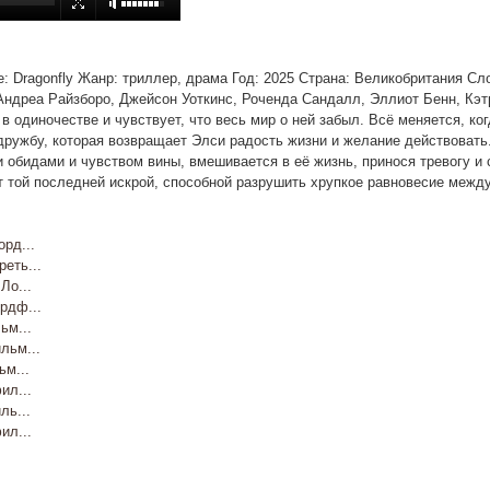
ние: Dragonfly Жанр: триллер, драма Год: 2025 Страна: Великобритания Сл
ндреа Райзборо, Джейсон Уоткинс, Роченда Сандалл, Эллиот Бенн, Кэт
в одиночестве и чувствует, что весь мир о ней забыл. Всё меняется, к
ружбу, которая возвращает Элси радость жизни и желание действовать.
 обидами и чувством вины, вмешивается в её жизнь, принося тревогу и 
т той последней искрой, способной разрушить хрупкое равновесие межд
рд...
еть...
о...
рдф...
м...
ьм...
м...
л...
ь...
л...