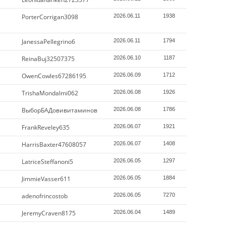
PorterCorrigan3098
2026.06.11
1938
JanessaPellegrino6
2026.06.11
1794
ReinaBuj32507375
2026.06.10
1187
OwenCowles67286195
2026.06.09
1712
TrishaMondalmi062
2026.06.08
1926
ВыборБАДовивитаминов
2026.06.08
1786
FrankReveley635
2026.06.07
1921
HarrisBaxter47608057
2026.06.07
1408
LatriceSteffanoni5
2026.06.05
1297
JimmieVasser611
2026.06.05
1884
adenofrincostob
2026.06.05
7270
JeremyCraven8175
2026.06.04
1489