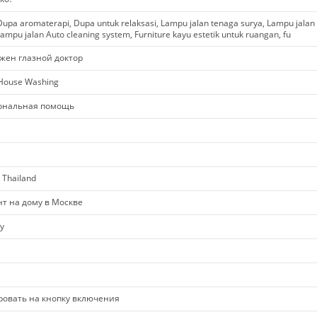
upa aromaterapi, Dupa untuk relaksasi, Lampu jalan tenaga surya, Lampu jalan
ampu jalan Auto cleaning system, Furniture kayu estetik untuk ruangan, fu
жен глазной доктор
 House Washing
ональная помощь
 Thailand
нт на дому в Москве
y
ировать на кнопку включения