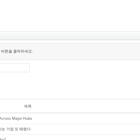
 버튼을 클릭하세요.
제목
 Across Major Hubs
바논 거점 또 때렸다
ko?