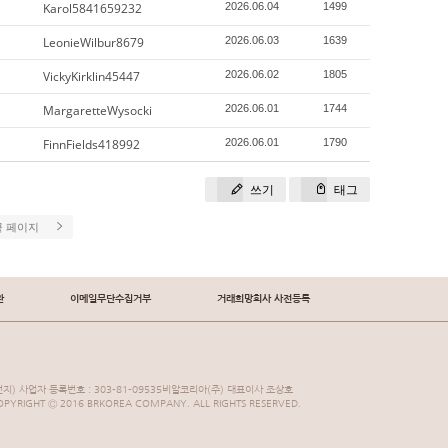
Karol5841659232
2026.06.04
1499
LeonieWilbur8679
2026.06.03
1639
VickyKirklin45447
2026.06.02
1805
MargaretteWysocki
2026.06.01
1744
FinnFields418992
2026.06.01
1790
쓰기
태그
끝 페이지
관
이메일무단수집거부
거래희망회사 사전등록
지) 사업자 등록번호 : 303-81-09535비알코리아(주) 대표이사 조상호
YRIGHT Ⓒ 2016 BRKOREA COMPANY. ALL RIGHTS RESERVED.