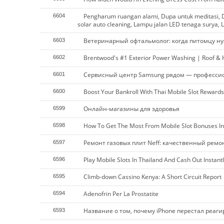
Pengharum ruangan alami, Dupa untuk meditasi, D
6604
solar auto cleaning, Lampu jalan LED tenaga surya, L
Ветеринарный офтальмолог: когда питомцу ну
6603
Brentwood's #1 Exterior Power Washing | Roof &
6602
Сервисный центр Samsung рядом — професси
6601
Boost Your Bankroll With Thai Mobile Slot Rewards
6600
Онлайн-магазины для здоровья
6599
How To Get The Most From Mobile Slot Bonuses In
6598
Ремонт газовых плит Neff: качественный ремо
6597
Play Mobile Slots In Thailand And Cash Out Instantl
6596
Climb-down Cassino Kenya: A Short Circuit Report
6595
Adenofrin Per La Prostatite
6594
Название о том, почему iPhone перестал реаг
6593