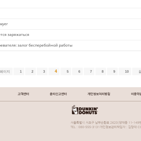
awyer
ется заряжаться
евателя: залог бесперебойной работы
4
 페이지
1
2
3
5
6
7
8
9
10
고객센터
윤리신고센터
개인정보처리방침
이용약
서울특별시 서초구 남부순환로 2620(양재동 11-149번
TEL : 080-555-3131개인정보관리책임자 : 김창대 COP