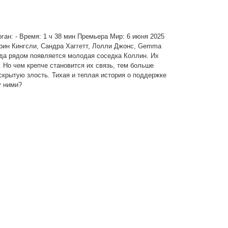
оган: - Время: 1 ч 38 мин Премьера Мир: 6 июня 2025
рин Кингсли, Сандра Хаггетт, Лолли Джонс, Gemma
огда рядом появляется молодая соседка Коллин. Их
 Но чем крепче становится их связь, тем больше
скрытую злость. Тихая и теплая история о поддержке
у ними?