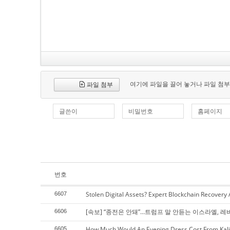
여기에 파일을 끌어 놓거나 파일 첨부
파일 첨부
글쓴이
비밀번호
홈페이지
번호
Stolen Digital Assets? Expert Blockchain Recovery
6607
[속보] “종전은 안돼”…트럼프 말 안듣는 이스라엘, 레
6606
How Much Would An Evening Dress Cost From Kali
6605