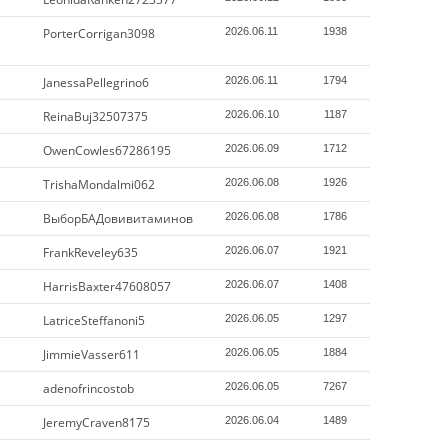
PorterCorrigan3098
2026.06.11
1938
JanessaPellegrino6
2026.06.11
1794
ReinaBuj32507375
2026.06.10
1187
OwenCowles67286195
2026.06.09
1712
TrishaMondalmi062
2026.06.08
1926
ВыборБАДовивитаминов
2026.06.08
1786
FrankReveley635
2026.06.07
1921
HarrisBaxter47608057
2026.06.07
1408
LatriceSteffanoni5
2026.06.05
1297
JimmieVasser611
2026.06.05
1884
adenofrincostob
2026.06.05
7267
JeremyCraven8175
2026.06.04
1489