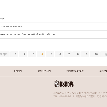
awyer
ется заряжаться
евателя: залог бесперебойной работы
4
 페이지
1
2
3
5
6
7
8
9
10
고객센터
윤리신고센터
개인정보처리방침
이용약
서울특별시 서초구 남부순환로 2620(양재동 11-149번
TEL : 080-555-3131개인정보관리책임자 : 김창대 COP