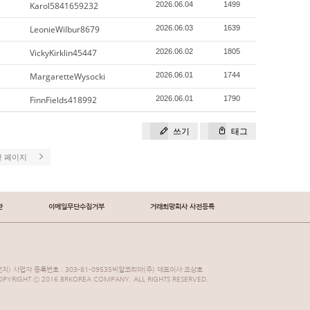
Karol5841659232
2026.06.04
1499
LeonieWilbur8679
2026.06.03
1639
VickyKirklin45447
2026.06.02
1805
MargaretteWysocki
2026.06.01
1744
FinnFields418992
2026.06.01
1790
쓰기
태그
끝 페이지
관
이메일무단수집거부
거래희망회사 사전등록
지) 사업자 등록번호 : 303-81-09535비알코리아(주) 대표이사 조상호
YRIGHT Ⓒ 2016 BRKOREA COMPANY. ALL RIGHTS RESERVED.