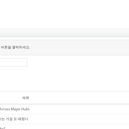
 버튼을 클릭하세요.
제목
 Across Major Hubs
바논 거점 또 때렸다
ko?