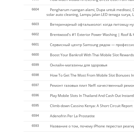
Pengharum ruangan alami, Dupa untuk meditasi, D
6604
solar auto cleaning, Lampu jalan LED tenaga surya, L
Ветеринарный офтальмолог: когда питомцу ну
6603
Brentwood's #1 Exterior Power Washing | Roof &
6602
Сервисный центр Samsung рядом — професси
6601
Boost Your Bankroll With Thai Mobile Slot Rewards
6600
Онлайн-магазины для здоровья
6599
How To Get The Most From Mobile Slot Bonuses In
6598
Ремонт газовых плит Neff: качественный ремо
6597
Play Mobile Slots In Thailand And Cash Out Instantl
6596
Climb-down Cassino Kenya: A Short Circuit Report
6595
Adenofrin Per La Prostatite
6594
Название о том, почему iPhone перестал реаг
6593