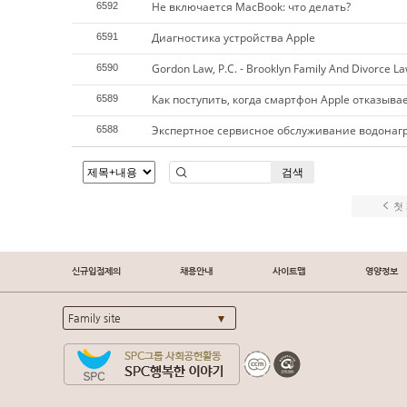
Не включается MacBook: что делать?
6592
Диагностика устройства Apple
6591
Gordon Law, P.C. - Brooklyn Family And Divorce L
6590
Как поступить, когда смартфон Apple отказыва
6589
Экспертное сервисное обслуживание водонагр
6588
검색
첫
신규입점제의
채용안내
사이트맵
영양정보
Family site