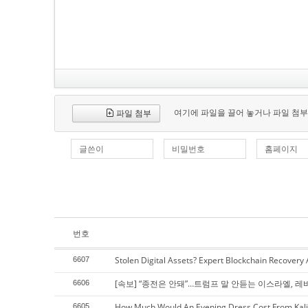
여기에 파일을 끌어 놓거나 파일 첨부
파일 첨부
글쓴이
비밀번호
홈페이지
번호
Stolen Digital Assets? Expert Blockchain Recovery
6607
[속보] “종전은 안돼”…트럼프 말 안듣는 이스라엘, 레
6606
How Much Would An Evening Dress Cost From Kali
6605