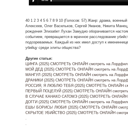
40 1 2 3 4 5 6 7 8 9 10 (Голосов: 57) Жанр: драма, военн
Алексеев, Олег Васильков, Сергей Уманов, Никита Манец
рождения Элизабет Лухан Замудио оборачивается настоя
событием, превращается в мрачное расследование убийст
подозреваемых. Каждый из них имел доступ к имениннице
убийцу среди элиты общества?
Другие статьи:
ЦИНГА (2025) СМОТРЕТЬ ОНЛАЙН смотреть на Лордфиль
МОЙ ДЕД (2025) СМОТРЕТЬ ОНЛАЙН смотреть на Лордфи
МАНГУЛ (2025) СМОТРЕТЬ ОНЛАЙН смотреть на Лордфил
ДРАНИКИ (2025) СМОТРЕТЬ ОНЛАЙН смотреть на Лордфи
РОССИЯ, Я ЛЮБЛЮ ТЕБЯ (2025) СМОТРЕТЬ ОНЛАЙН смо
ПЕРВЫЙ ПОЦЕЛУЙ (2025) СМОТРЕТЬ ОНЛАЙН смотреть н
В СЛУЧАЕ КАНАКО САТОМЭ (2025) СМОТРЕТЬ ОНЛАЙН с
ДОГГИ (2025) СМОТРЕТЬ ОНЛАЙН смотреть на Лордфиль
ЕШЬ! БОРИСЬ! ЛЮБИ! (2025) СМОТРЕТЬ ОНЛАЙН смотре
СКРЫТОЕ УБИЙСТВО (2025) СМОТРЕТЬ ОНЛАЙН смотрет
.
.