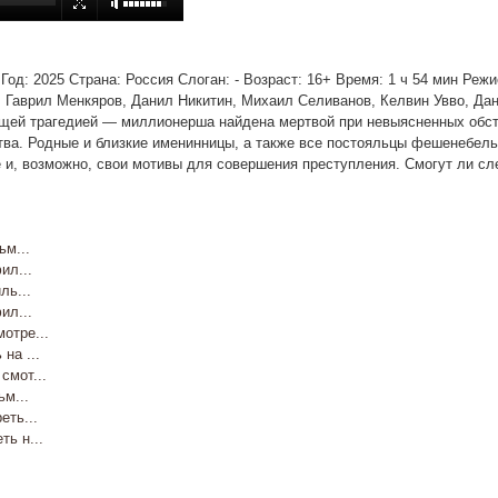
ый Год: 2025 Страна: Россия Слоган: - Возраст: 16+ Время: 1 ч 54 мин Р
, Гаврил Менкяров, Данил Никитин, Михаил Селиванов, Келвин Увво, Да
щей трагедией — миллионерша найдена мертвой при невыясненных обсто
ва. Родные и близкие именинницы, а также все постояльцы фешенебель
 и, возможно, свои мотивы для совершения преступления. Смогут ли сле
м...
л...
ь...
л...
тре...
а ...
мот...
м...
ть...
ь н...