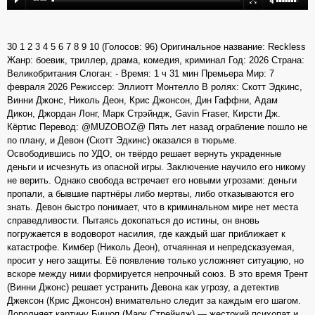
30 1 2 3 4 5 6 7 8 9 10 (Голосов: 96) Оригинальное название: Reckless
Жанр: боевик, триллер, драма, комедия, криминал Год: 2026 Страна:
Великобритания Слоган: - Время: 1 ч 31 мин Премьера Мир: 7
февраля 2026 Режиссер: Эллиотт Монтелло В ролях: Скотт Эдкинс,
Винни Джонс, Николь Деон, Крис Джонсон, Дин Гаффни, Адам
Дикон, Джордан Лонг, Марк Стрэйндж, Gavin Fraser, Кирсти Дж.
Кёртис Перевод: @MUZOBOZ@ Пять лет назад ограбление пошло не
по плану, и Девон (Скотт Эдкинс) оказался в тюрьме.
Освободившись по УДО, он твёрдо решает вернуть украденные
деньги и исчезнуть из опасной игры. Заключение научило его никому
не верить. Однако свобода встречает его новыми угрозами: деньги
пропали, а бывшие партнёры либо мертвы, либо отказываются его
знать. Девон быстро понимает, что в криминальном мире нет места
справедливости. Пытаясь докопаться до истины, он вновь
погружается в водоворот насилия, где каждый шаг приближает к
катастрофе. Кимбер (Николь Деон), отчаянная и непредсказуемая,
просит у него защиты. Её появление только усложняет ситуацию, но
вскоре между ними формируется непрочный союз. В это время Трент
(Винни Джонс) решает устранить Девона как угрозу, а детектив
Джексон (Крис Джонсон) внимательно следит за каждым его шагом.
Дополняет картину Бишоп (Марк Стрейндж) — жестокий психопат и