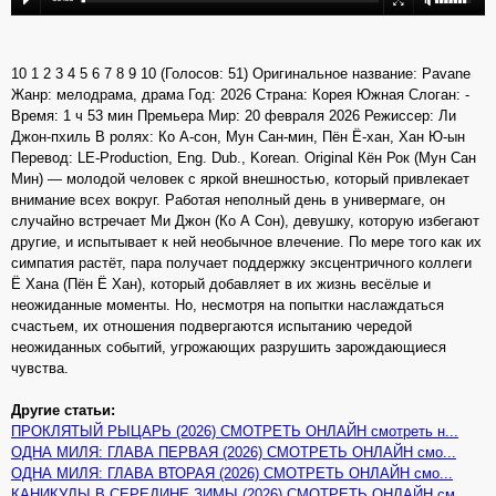
10 1 2 3 4 5 6 7 8 9 10 (Голосов: 51) Оригинальное название: Pavane
Жанр: мелодрама, драма Год: 2026 Страна: Корея Южная Слоган: -
Время: 1 ч 53 мин Премьера Мир: 20 февраля 2026 Режиссер: Ли
Джон-пхиль В ролях: Ко А-сон, Мун Сан-мин, Пён Ё-хан, Хан Ю-ын
Перевод: LE-Production, Eng. Dub., Korean. Original Кён Рок (Мун Сан
Мин) — молодой человек с яркой внешностью, который привлекает
внимание всех вокруг. Работая неполный день в универмаге, он
случайно встречает Ми Джон (Ко А Сон), девушку, которую избегают
другие, и испытывает к ней необычное влечение. По мере того как их
симпатия растёт, пара получает поддержку эксцентричного коллеги
Ё Хана (Пён Ё Хан), который добавляет в их жизнь весёлые и
неожиданные моменты. Но, несмотря на попытки наслаждаться
счастьем, их отношения подвергаются испытанию чередой
неожиданных событий, угрожающих разрушить зарождающиеся
чувства.
Другие статьи:
ПРОКЛЯТЫЙ РЫЦАРЬ (2026) СМОТРЕТЬ ОНЛАЙН смотреть н...
ОДНА МИЛЯ: ГЛАВА ПЕРВАЯ (2026) СМОТРЕТЬ ОНЛАЙН смо...
ОДНА МИЛЯ: ГЛАВА ВТОРАЯ (2026) СМОТРЕТЬ ОНЛАЙН смо...
КАНИКУЛЫ В СЕРЕДИНЕ ЗИМЫ (2026) СМОТРЕТЬ ОНЛАЙН см...