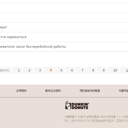
awyer
ется заряжаться
евателя: залог бесперебойной работы
4
 페이지
1
2
3
5
6
7
8
9
10
고객센터
윤리신고센터
개인정보처리방침
이용약
서울특별시 서초구 남부순환로 2620(양재동 11-149번
TEL : 080-555-3131개인정보관리책임자 : 김창대 COP