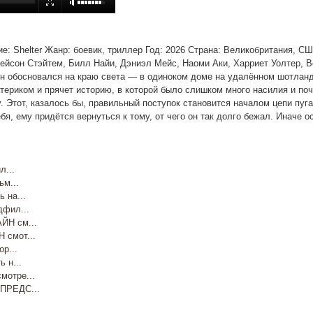
ание: Shelter Жанр: боевик, триллер Год: 2026 Страна: Великобритания, С
ейсон Стэйтем, Билл Найи, Дэниэл Мейс, Наоми Аки, Харриет Уолтер, B
н обосновался на краю света — в одиноком доме на удалённом шотландс
териком и прячет историю, в которой было слишком много насилия и поч
. Этот, казалось бы, правильный поступок становится началом цепи пу
бя, ему придётся вернуться к тому, от чего он так долго бежал. Иначе
...
м...
на...
фил...
Н см...
смот...
р...
 н...
отре...
ПРЕДС...