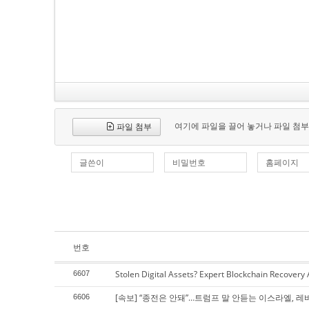
여기에 파일을 끌어 놓거나 파일 첨부
파일 첨부
글쓴이
비밀번호
홈페이지
번호
Stolen Digital Assets? Expert Blockchain Recovery
6607
[속보] “종전은 안돼”…트럼프 말 안듣는 이스라엘, 레
6606