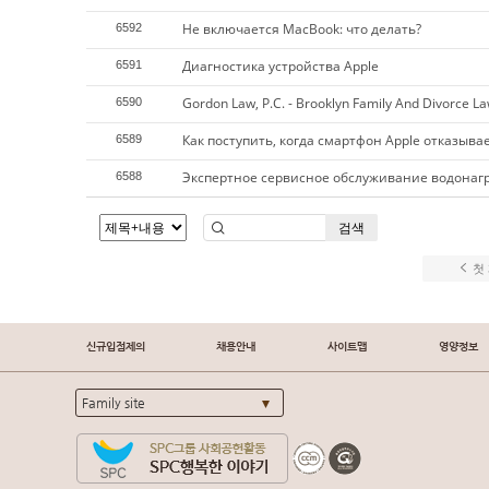
Не включается MacBook: что делать?
6592
Диагностика устройства Apple
6591
Gordon Law, P.C. - Brooklyn Family And Divorce L
6590
Как поступить, когда смартфон Apple отказыва
6589
Экспертное сервисное обслуживание водонагр
6588
검색
첫
신규입점제의
채용안내
사이트맵
영양정보
Family site