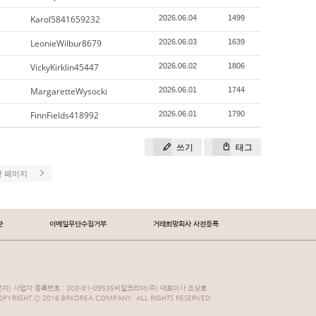
Karol5841659232
2026.06.04
1499
LeonieWilbur8679
2026.06.03
1639
VickyKirklin45447
2026.06.02
1806
MargaretteWysocki
2026.06.01
1744
FinnFields418992
2026.06.01
1790
쓰기
태그
끝 페이지
관
이메일무단수집거부
거래희망회사 사전등록
지) 사업자 등록번호 : 303-81-09535비알코리아(주) 대표이사 조상호
YRIGHT Ⓒ 2016 BRKOREA COMPANY. ALL RIGHTS RESERVED.