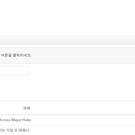
 버튼을 클릭하세요.
제목
 Across Major Hubs
바논 거점 또 때렸다