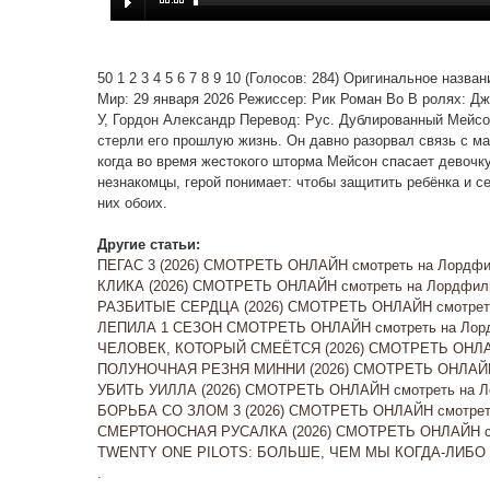
50 1 2 3 4 5 6 7 8 9 10 (Голосов: 284) Оригинальное назв
Мир: 29 января 2026 Режиссер: Рик Роман Во В ролях: Дж
У, Гордон Александр Перевод: Рус. Дублированный Мейсо
стерли его прошлую жизнь. Он давно разорвал связь с ма
когда во время жестокого шторма Мейсон спасает девочку
незнакомцы, герой понимает: чтобы защитить ребёнка и се
них обоих.
Другие статьи:
ПЕГАС 3 (2026) СМОТРЕТЬ ОНЛАЙН смотреть на Лордфил
КЛИКА (2026) СМОТРЕТЬ ОНЛАЙН смотреть на Лордфиль
РАЗБИТЫЕ СЕРДЦА (2026) СМОТРЕТЬ ОНЛАЙН смотреть 
ЛЕПИЛА 1 СЕЗОН СМОТРЕТЬ ОНЛАЙН смотреть на Лорд
ЧЕЛОВЕК, КОТОРЫЙ СМЕЁТСЯ (2026) СМОТРЕТЬ ОНЛАЙ
ПОЛУНОЧНАЯ РЕЗНЯ МИННИ (2026) СМОТРЕТЬ ОНЛАЙН 
УБИТЬ УИЛЛА (2026) СМОТРЕТЬ ОНЛАЙН смотреть на Ло
БОРЬБА СО ЗЛОМ 3 (2026) СМОТРЕТЬ ОНЛАЙН смотреть
СМЕРТОНОСНАЯ РУСАЛКА (2026) СМОТРЕТЬ ОНЛАЙН см
TWENTY ONE PILOTS: БОЛЬШЕ, ЧЕМ МЫ КОГДА-ЛИБО 
.