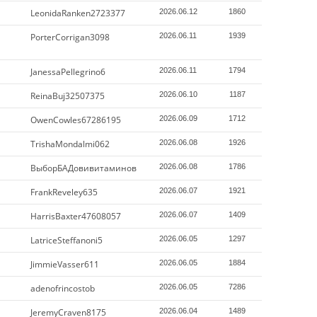
LeonidaRanken2723377
2026.06.12
1860
PorterCorrigan3098
2026.06.11
1939
JanessaPellegrino6
2026.06.11
1794
ReinaBuj32507375
2026.06.10
1187
OwenCowles67286195
2026.06.09
1712
TrishaMondalmi062
2026.06.08
1926
ВыборБАДовивитаминов
2026.06.08
1786
FrankReveley635
2026.06.07
1921
HarrisBaxter47608057
2026.06.07
1409
LatriceSteffanoni5
2026.06.05
1297
JimmieVasser611
2026.06.05
1884
adenofrincostob
2026.06.05
7286
JeremyCraven8175
2026.06.04
1489