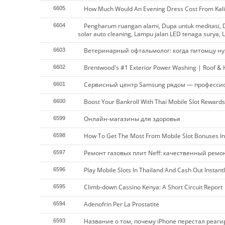
How Much Would An Evening Dress Cost From Kali
6605
Pengharum ruangan alami, Dupa untuk meditasi, D
6604
solar auto cleaning, Lampu jalan LED tenaga surya, L
Ветеринарный офтальмолог: когда питомцу ну
6603
Brentwood's #1 Exterior Power Washing | Roof &
6602
Сервисный центр Samsung рядом — професси
6601
Boost Your Bankroll With Thai Mobile Slot Rewards
6600
Онлайн-магазины для здоровья
6599
How To Get The Most From Mobile Slot Bonuses In
6598
Ремонт газовых плит Neff: качественный ремо
6597
Play Mobile Slots In Thailand And Cash Out Instantl
6596
Climb-down Cassino Kenya: A Short Circuit Report
6595
Adenofrin Per La Prostatite
6594
Название о том, почему iPhone перестал реаг
6593