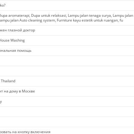
ko?
upa aromaterapi, Dupa untuk relaksasi, Lampu jalan tenaga surya, Lampu jalan
ampu jalan Auto cleaning system, Furniture kayu estetik untuk ruangan, fu
жен глазной доктор
 House Washing
ональная помощь
 Thailand
нт на дому в Москве
y
ировать на кнопку включения