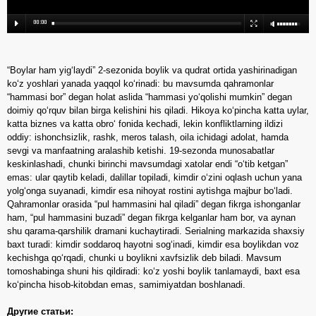
“Boylar ham yig‘laydi” 2-sezonida boylik va qudrat ortida yashirinadigan
ko‘z yoshlari yanada yaqqol ko‘rinadi: bu mavsumda qahramonlar
“hammasi bor” degan holat aslida “hammasi yo‘qolishi mumkin” degan
doimiy qo‘rquv bilan birga kelishini his qiladi. Hikoya ko‘pincha katta uylar,
katta biznes va katta obro‘ fonida kechadi, lekin konfliktlarning ildizi
oddiy: ishonchsizlik, rashk, meros talash, oila ichidagi adolat, hamda
sevgi va manfaatning aralashib ketishi. 19-sezonda munosabatlar
keskinlashadi, chunki birinchi mavsumdagi xatolar endi “o‘tib ketgan”
emas: ular qaytib keladi, dalillar topiladi, kimdir o‘zini oqlash uchun yana
yolg‘onga suyanadi, kimdir esa nihoyat rostini aytishga majbur bo‘ladi.
Qahramonlar orasida “pul hammasini hal qiladi” degan fikrga ishonganlar
ham, “pul hammasini buzadi” degan fikrga kelganlar ham bor, va aynan
shu qarama-qarshilik dramani kuchaytiradi. Serialning markazida shaxsiy
baxt turadi: kimdir soddaroq hayotni sog‘inadi, kimdir esa boylikdan voz
kechishga qo‘rqadi, chunki u boylikni xavfsizlik deb biladi. Mavsum
tomoshabinga shuni his qildiradi: ko‘z yoshi boylik tanlamaydi, baxt esa
ko‘pincha hisob-kitobdan emas, samimiyatdan boshlanadi.
Другие статьи: