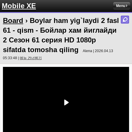
Mobile XE
Menu
Board
› Boylar ham yig`laydi 2 fasl
61 - qism - Бойлар хам йиглайди
2 Сезон 61 серия HD 1080p
sifatda tomosha qiling
Alena | 2026.04.13
05:33:48 |
메뉴 건너뛰기