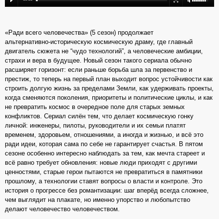
«Ради всего человечества» (5 сезон) продолжает
альтернативно‑историческую космическую драму, где главный
двигатель сюжета не “чудо технологий”, а человеческие амбиции,
страхи и вера в будущее. Новый сезон такого сериала обычно
расширяет горизонт: если раньше борьба шла за первенство и
престиж, то теперь на первый план выходит вопрос устойчивости как
строить долгую жизнь за пределами Земли, как удерживать проекты,
когда сменяются поколения, приоритеты и политические циклы, и как
не превратить космос в очередное поле для старых земных
конфликтов. Сериал силён тем, что делает космическую гонку
личной: инженеры, пилоты, руководители и их семьи платят
временем, здоровьем, отношениями, а иногда и жизнью, и всё это
ради идеи, которая сама по себе не гарантирует счастья. В пятом
сезоне особенно интересно наблюдать за тем, как мечта стареет и
всё равно требует обновления: новые люди приходят с другими
ценностями, старые герои пытаются не превратиться в памятники
прошлому, а технологии ставят вопросы о власти и контроле. Это
история о прогрессе без романтизации: шаг вперёд всегда сложнее,
чем выглядит на плакате, но именно упорство и любопытство
делают человечество человечеством.