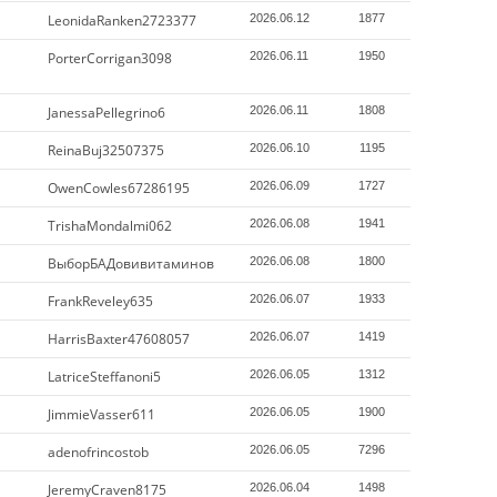
LeonidaRanken2723377
2026.06.12
1877
PorterCorrigan3098
2026.06.11
1950
JanessaPellegrino6
2026.06.11
1808
ReinaBuj32507375
2026.06.10
1195
OwenCowles67286195
2026.06.09
1727
TrishaMondalmi062
2026.06.08
1941
ВыборБАДовивитаминов
2026.06.08
1800
FrankReveley635
2026.06.07
1933
HarrisBaxter47608057
2026.06.07
1419
LatriceSteffanoni5
2026.06.05
1312
JimmieVasser611
2026.06.05
1900
adenofrincostob
2026.06.05
7296
JeremyCraven8175
2026.06.04
1498