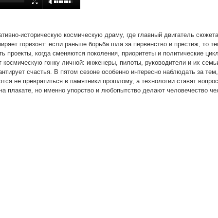
ативно‑историческую космическую драму, где главный двигатель сюжета 
иряет горизонт: если раньше борьба шла за первенство и престиж, то те
ь проекты, когда сменяются поколения, приоритеты и политические цикл
 космическую гонку личной: инженеры, пилоты, руководители и их семь
рантирует счастья. В пятом сезоне особенно интересно наблюдать за тем,
тся не превратиться в памятники прошлому, а технологии ставят вопросы
 на плакате, но именно упорство и любопытство делают человечество че