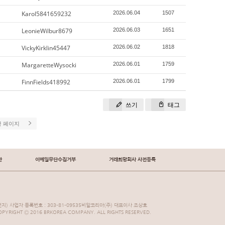
Karol5841659232
2026.06.04
1507
LeonieWilbur8679
2026.06.03
1651
VickyKirklin45447
2026.06.02
1818
MargaretteWysocki
2026.06.01
1759
FinnFields418992
2026.06.01
1799
쓰기
태그
끝 페이지
관
이메일무단수집거부
거래희망회사 사전등록
지) 사업자 등록번호 : 303-81-09535비알코리아(주) 대표이사 조상호
YRIGHT Ⓒ 2016 BRKOREA COMPANY. ALL RIGHTS RESERVED.