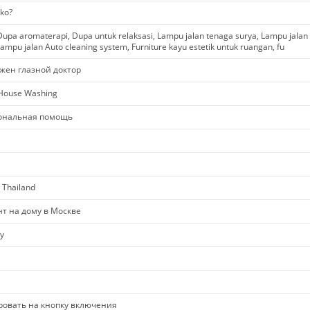
ko?
upa aromaterapi, Dupa untuk relaksasi, Lampu jalan tenaga surya, Lampu jalan
ampu jalan Auto cleaning system, Furniture kayu estetik untuk ruangan, fu
жен глазной доктор
 House Washing
ональная помощь
 Thailand
нт на дому в Москве
y
ировать на кнопку включения