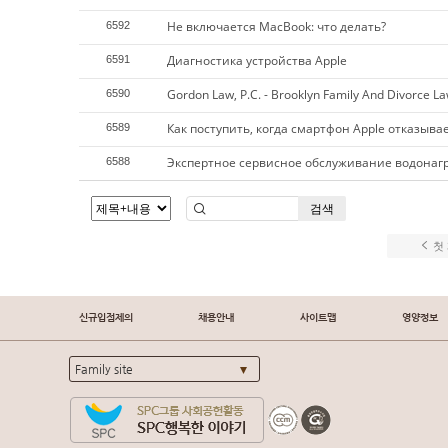
Не включается MacBook: что делать?
6592
Диагностика устройства Apple
6591
Gordon Law, P.C. - Brooklyn Family And Divorce L
6590
Как поступить, когда смартфон Apple отказыва
6589
Экспертное сервисное обслуживание водонагр
6588
검색
첫
신규입점제의
채용안내
사이트맵
영양정보
Family site