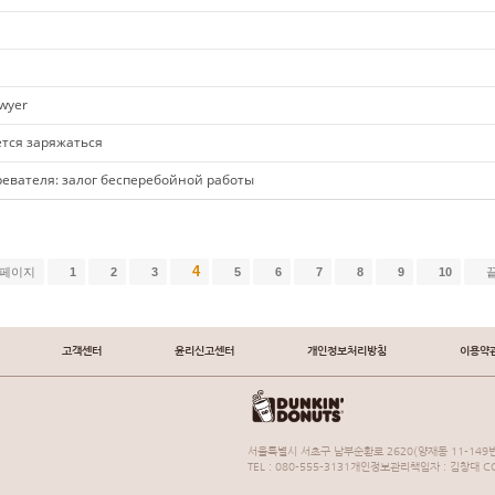
awyer
ется заряжаться
евателя: залог бесперебойной работы
4
 페이지
1
2
3
5
6
7
8
9
10
고객센터
윤리신고센터
개인정보처리방침
이용약
서울특별시 서초구 남부순환로 2620(양재동 11-149번
TEL : 080-555-3131개인정보관리책임자 : 김창대 COP