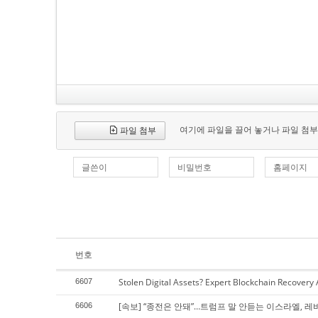
여기에 파일을 끌어 놓거나 파일 첨부
파일 첨부
글쓴이
비밀번호
홈페이지
번호
Stolen Digital Assets? Expert Blockchain Recovery
6607
[속보] “종전은 안돼”…트럼프 말 안듣는 이스라엘, 레
6606