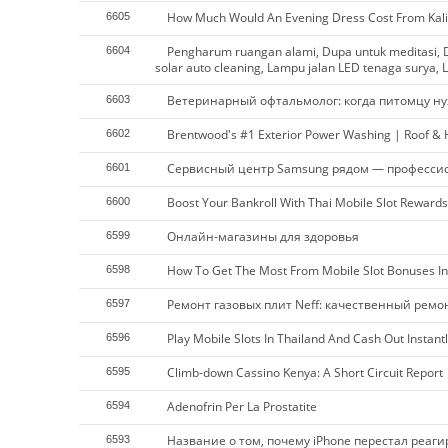
How Much Would An Evening Dress Cost From Kali
6605
Pengharum ruangan alami, Dupa untuk meditasi, D
6604
solar auto cleaning, Lampu jalan LED tenaga surya, L
Ветеринарный офтальмолог: когда питомцу ну
6603
Brentwood's #1 Exterior Power Washing | Roof &
6602
Сервисный центр Samsung рядом — професси
6601
Boost Your Bankroll With Thai Mobile Slot Rewards
6600
Онлайн-магазины для здоровья
6599
How To Get The Most From Mobile Slot Bonuses In
6598
Ремонт газовых плит Neff: качественный ремо
6597
Play Mobile Slots In Thailand And Cash Out Instantl
6596
Climb-down Cassino Kenya: A Short Circuit Report
6595
Adenofrin Per La Prostatite
6594
Название о том, почему iPhone перестал реаг
6593