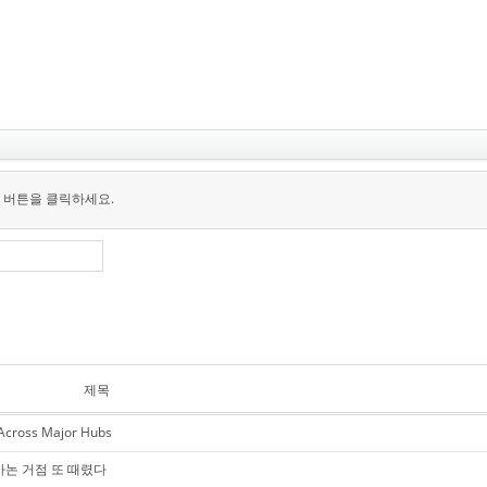
 버튼을 클릭하세요.
제목
 Across Major Hubs
바논 거점 또 때렸다