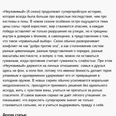
«Неуязвимый» (4 сезон) продолжает супергеройскую историю,
которая всегда была больше про взрослые последствия, чем про
костюмы и позы. В новом сезоне особенно остро ощущается тема
цены силы: герой взрослеет, мир становится опаснее, а каждая
победа оставляет не только разрушения на улицах, но и трещины
внутри в доверии к близким, в самооценке, в представлении о том,
что такое «правильный выбор». Сезон обычно разворачивает
конфликт не как “добро против зла”, а как столкновение систем:
разные цивилизации, разные представления о порядке, разные
масштабы жестокости, и вопрос о том, можно ли оставаться
гуманным, когда противник считает гуманность слабостью. При этом
«Неуязвимый» держится на личных отношениях: семья и друзья
здесь не фон, а поле боя, потому что именно близость делает героя
уязвимым и одновременно удерживает его от превращения в
холодное оружие. В новых сериях обычно усиливается моральная
неоднозначность: приходится принимать решения без идеального
исхода, жить с чувством вины, учиться не прятаться за ролью
спасителя. И самое важное сериал не даёт лёгкого утешения: он
показывает, что взрослеть супергероем значит не только
становиться сильнее, но и учиться выдерживать правду о себе.
Другие статьи: