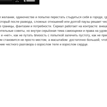
желании, одиночестве и попытке перестать стыдиться себя в городе, гд
 который после развода, сложных отношений или долгой паузы решает чес
е границы, фантазии и потребности. Сериал работает на контрасте: вне
ительные советы, но внутри серьёзная тема самооценки и права на удо
 и «нет», как не путать близость с попыткой залечить пустоту, как не п
ии становится не просто местом, а масштабом: достаточно большой, что
ие честного разговора о взрослом теле и взрослом сердце.