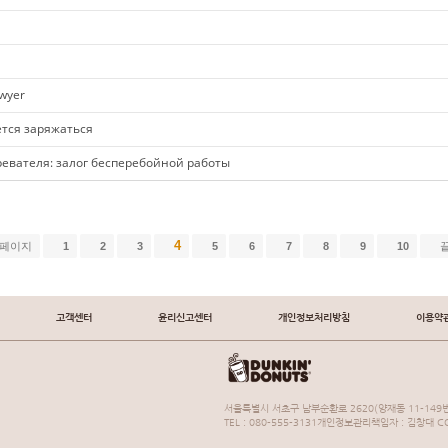
awyer
ется заряжаться
евателя: залог бесперебойной работы
4
 페이지
1
2
3
5
6
7
8
9
10
고객센터
윤리신고센터
개인정보처리방침
이용약
서울특별시 서초구 남부순환로 2620(양재동 11-149번
TEL : 080-555-3131개인정보관리책임자 : 김창대 COP