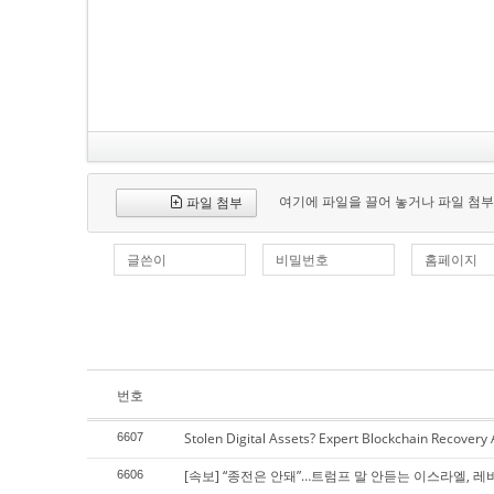
여기에 파일을 끌어 놓거나 파일 첨부
파일 첨부
글쓴이
비밀번호
홈페이지
번호
Stolen Digital Assets? Expert Blockchain Recovery
6607
[속보] “종전은 안돼”…트럼프 말 안듣는 이스라엘, 레
6606