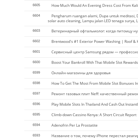
How Much Would An Evening Dress Cost From Kali
6605
Pengharum ruangan alami, Dupa untuk meditasi, D
6604
solar auto cleaning, Lampu jalan LED tenaga surya, L
Ветеринарный офтальмолог: когда питомцу ну
6603
Brentwood's #1 Exterior Power Washing | Roof &
6602
Сервисный центр Samsung рядом — професси
6601
Boost Your Bankroll With Thai Mobile Slot Rewards
6600
Онлайн-магазины для здоровья
6599
How To Get The Most From Mobile Slot Bonuses In
6598
Ремонт газовых плит Neff: качественный ремо
6597
Play Mobile Slots In Thailand And Cash Out Instantl
6596
Climb-down Cassino Kenya: A Short Circuit Report
6595
Adenofrin Per La Prostatite
6594
Название о том, почему iPhone перестал реаг
6593