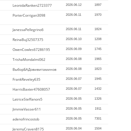
LeonidaRanken2723377
2026.06.12
1897
PorterCorrigan3098
2026.06.11
1970
JanessaPellegrino6
2026.06.11
1824
ReinaBuj32507375
2026.06.10
1208
OwenCowles67286195
2026.06.09
1745
TrishaMondalmi062
2026.06.08
1965
ВыборБАДовивитаминов
2026.06.08
1823
FrankReveley635
2026.06.07
1945
HarrisBaxter47608057
2026.06.07
1432
LatriceSteffanoni5
2026.06.05
1326
JimmieVasser611
2026.06.05
1911
adenofrincostob
2026.06.05
7301
JeremyCraven8175
2026.06.04
1504