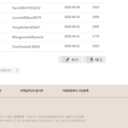
Karol5841659232
2026.06.04
1523
LeonieWilbur8679
2026.06.03
1669
VickyKirklin45447
2026.06.02
1835
MargaretteWysocki
2026.06.01
1779
FinnFields418992
2026.06.01
1815
쓰기
태그
끝 페이지
관
이메일무단수집거부
거래희망회사 사전등록
지) 사업자 등록번호 : 303-81-09535비알코리아(주) 대표이사 조상호
YRIGHT Ⓒ 2016 BRKOREA COMPANY. ALL RIGHTS RESERVED.