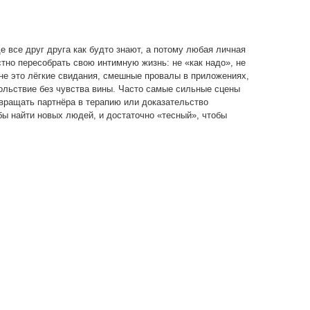
е все друг друга как будто знают, а потому любая личная
тно пересобрать свою интимную жизнь: не «как надо», не
шне это лёгкие свидания, смешные провалы в приложениях,
вольствие без чувства вины. Часто самые сильные сцены
ревращать партнёра в терапию или доказательство
бы найти новых людей, и достаточно «тесный», чтобы