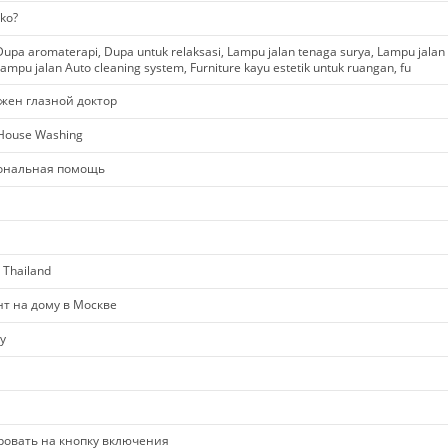
ko?
upa aromaterapi, Dupa untuk relaksasi, Lampu jalan tenaga surya, Lampu jalan
ampu jalan Auto cleaning system, Furniture kayu estetik untuk ruangan, fu
жен глазной доктор
 House Washing
ональная помощь
 Thailand
нт на дому в Москве
y
ировать на кнопку включения