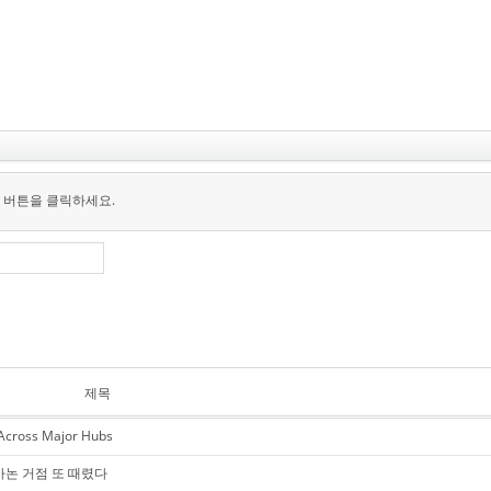
 버튼을 클릭하세요.
제목
 Across Major Hubs
바논 거점 또 때렸다