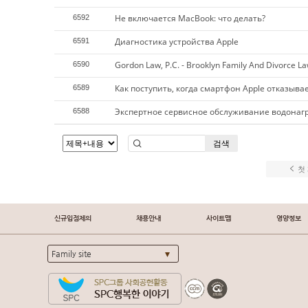
Не включается MacBook: что делать?
6592
Диагностика устройства Apple
6591
Gordon Law, P.C. - Brooklyn Family And Divorce L
6590
Как поступить, когда смартфон Apple отказыва
6589
Экспертное сервисное обслуживание водонагр
6588
검색
첫
신규입점제의
채용안내
사이트맵
영양정보
Family site