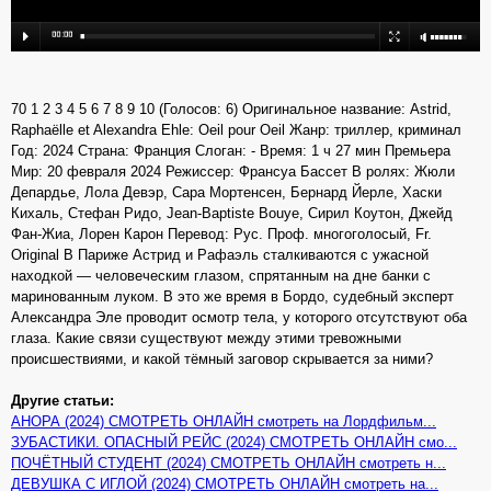
70 1 2 3 4 5 6 7 8 9 10 (Голосов: 6) Оригинальное название: Astrid,
Raphaëlle et Alexandra Ehle: Oeil pour Oeil Жанр: триллер, криминал
Год: 2024 Страна: Франция Слоган: - Время: 1 ч 27 мин Премьера
Мир: 20 февраля 2024 Режиссер: Франсуа Бассет В ролях: Жюли
Депардье, Лола Девэр, Сара Мортенсен, Бернард Йерле, Хаски
Кихаль, Стефан Ридо, Jean-Baptiste Bouye, Сирил Коутон, Джейд
Фан-Жиа, Лорен Карон Перевод: Рус. Проф. многоголосый, Fr.
Original В Париже Астрид и Рафаэль сталкиваются с ужасной
находкой — человеческим глазом, спрятанным на дне банки с
маринованным луком. В это же время в Бордо, судебный эксперт
Александра Эле проводит осмотр тела, у которого отсутствуют оба
глаза. Какие связи существуют между этими тревожными
происшествиями, и какой тёмный заговор скрывается за ними?
Другие статьи:
АНОРА (2024) СМОТРЕТЬ ОНЛАЙН смотреть на Лордфильм...
ЗУБАСТИКИ. ОПАСНЫЙ РЕЙС (2024) СМОТРЕТЬ ОНЛАЙН смо...
ПОЧЁТНЫЙ СТУДЕНТ (2024) СМОТРЕТЬ ОНЛАЙН смотреть н...
ДЕВУШКА С ИГЛОЙ (2024) СМОТРЕТЬ ОНЛАЙН смотреть на...