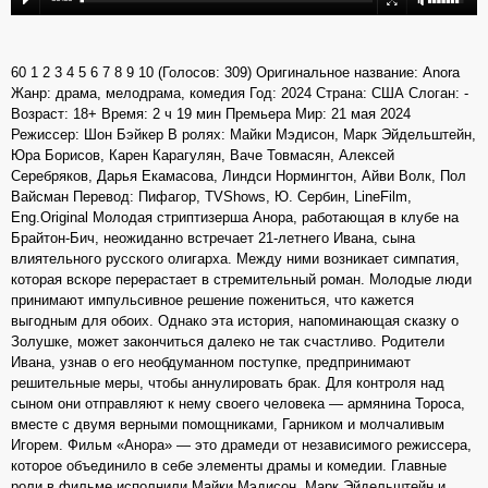
60 1 2 3 4 5 6 7 8 9 10 (Голосов: 309) Оригинальное название: Anora
Жанр: драма, мелодрама, комедия Год: 2024 Страна: США Слоган: -
Возраст: 18+ Время: 2 ч 19 мин Премьера Мир: 21 мая 2024
Режиссер: Шон Бэйкер В ролях: Майки Мэдисон, Марк Эйдельштейн,
Юра Борисов, Карен Карагулян, Ваче Товмасян, Алексей
Серебряков, Дарья Екамасова, Линдси Нормингтон, Айви Волк, Пол
Вайсман Перевод: Пифагор, TVShows, Ю. Сербин, LineFilm,
Eng.Original Молодая стриптизерша Анора, работающая в клубе на
Брайтон-Бич, неожиданно встречает 21-летнего Ивана, сына
влиятельного русского олигарха. Между ними возникает симпатия,
которая вскоре перерастает в стремительный роман. Молодые люди
принимают импульсивное решение пожениться, что кажется
выгодным для обоих. Однако эта история, напоминающая сказку о
Золушке, может закончиться далеко не так счастливо. Родители
Ивана, узнав о его необдуманном поступке, предпринимают
решительные меры, чтобы аннулировать брак. Для контроля над
сыном они отправляют к нему своего человека — армянина Тороса,
вместе с двумя верными помощниками, Гарником и молчаливым
Игорем. Фильм «Анора» — это драмеди от независимого режиссера,
которое объединило в себе элементы драмы и комедии. Главные
роли в фильме исполнили Майки Мэдисон, Марк Эйдельштейн и