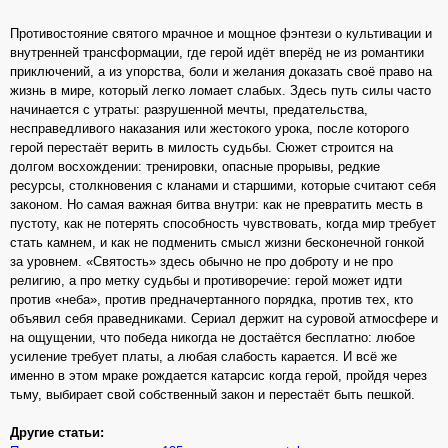
Противостояние святого мрачное и мощное фэнтези о культивации и
внутренней трансформации, где герой идёт вперёд не из романтики
приключений, а из упорства, боли и желания доказать своё право на
жизнь в мире, который легко ломает слабых. Здесь путь силы часто
начинается с утраты: разрушенной мечты, предательства,
несправедливого наказания или жестокого урока, после которого
герой перестаёт верить в милость судьбы. Сюжет строится на
долгом восхождении: тренировки, опасные прорывы, редкие
ресурсы, столкновения с кланами и старшими, которые считают себя
законом. Но самая важная битва внутри: как не превратить месть в
пустоту, как не потерять способность чувствовать, когда мир требует
стать камнем, и как не подменить смысл жизни бесконечной гонкой
за уровнем. «Святость» здесь обычно не про доброту и не про
религию, а про метку судьбы и противоречие: герой может идти
против «неба», против предначертанного порядка, против тех, кто
объявил себя праведниками. Сериал держит на суровой атмосфере и
на ощущении, что победа никогда не достаётся бесплатно: любое
усиление требует платы, а любая слабость карается. И всё же
именно в этом мраке рождается катарсис когда герой, пройдя через
тьму, выбирает свой собственный закон и перестаёт быть пешкой.
Другие статьи: