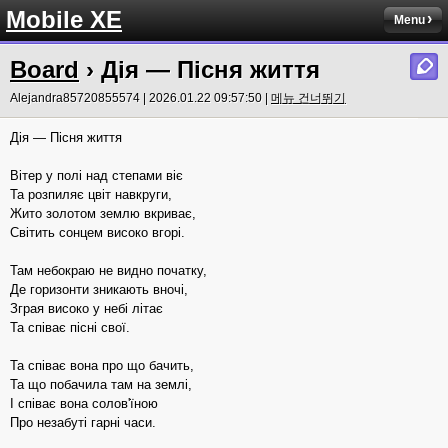
Mobile XE
Menu
Board
› Дія — Пісня життя
Alejandra85720855574 | 2026.01.22 09:57:50 |
메뉴 건너뛰기
Дія — Пісня життя
Вітер у полі над степами віє
Та розпиляє цвіт навкруги,
Жито золотом землю вкриває,
Світить сонцем високо вгорі.
Там небокраю не видно початку,
Де горизонти зникають вночі,
Зграя високо у небі літає
Та співає пісні свої.
Та співає вона про що бачить,
Та що побачила там на землі,
І співає вона солов'їною
Про незабуті гарні часи.