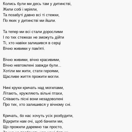
Колись були ми десь там у дитинстві,
Жили собі і мріяли,
Та позабуті давно всі ті стежки,
По яких у дитинстві ми йшли.
Та тепер ми всі стали дорослими
І по тих стежках не зможуть дійти
Ті, хто навіки залишився в серці
Вічно живими у пам'яті.
Вічно живими, вічно красивими,
Вічно невтомлені завжди були...
Хотіли ми жити, стати героями,
Щасливе життя прожити могли.
Нині круки кричать над могилами,
Літають, кружляють вільні птахи,
Співають пісні вони незадоволені
Про тих, хто залишився у вічному сні.
Кричать, бо нас хочуть усіх розбудити,
Відкрити нам очі, щоб бачили ми,
Що прожили даремно так просто,