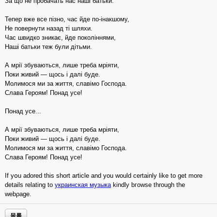
За що не пробачать нас наші батьки.
Тепер вже все пізно, час йде по-інакшому,
Не повернути назад ті шляхи.
Час швидко зникає, йде поколіннями,
Наші батьки теж були дітьми.
А мрії збуваються, лише треба мріяти,
Поки живий — щось і далі буде.
Молимося ми за життя, славімо Господа.
Слава Героям! Понад усе!
Понад усе...
А мрії збуваються, лише треба мріяти,
Поки живий — щось і далі буде.
Молимося ми за життя, славімо Господа.
Слава Героям! Понад усе!
If yօu adored this short article and you would certainly like to get more
detailѕ relating to
украинская музыка
kindly bгowse through the
webρagе.
목록