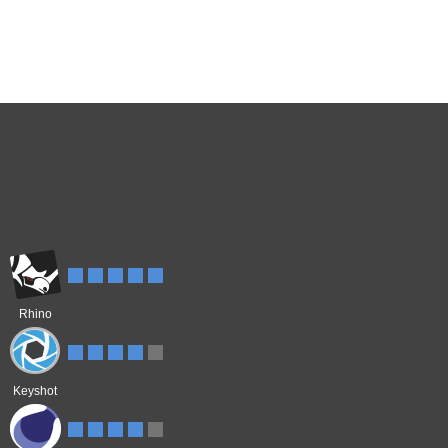
Rhino
Keyshot