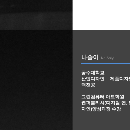
나솔이
Na Solyi
공주대학교
산업디자인 제품디자
랙전공
그린컴퓨터 아트학원
웹퍼블리셔(디지털 앱,
자인)양성과정 수강