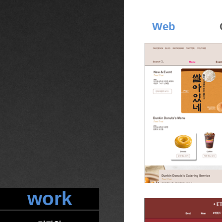
Web
work